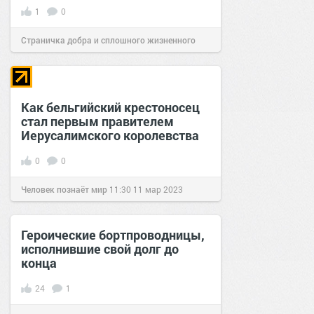
1
0
Страничка добра и сплошного жизненного
позитива!
01:22
15 фев 2024
Как бельгийский крестоносец
стал первым правителем
Иерусалимского королевства
0
0
Человек познаёт мир
11:30
11 мар 2023
Героические бортпроводницы,
исполнившие свой долг до
конца
24
1