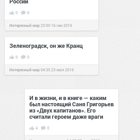
России
0
0
Интересный мир
23:50
16 сен 2016
Зеленоградск, он же Кранц
0
0
Интересный мир
04:35
23 июл 2016
И в жизни, и в книге — каким
был настоящий Саня Григорьев
из «Двух капитанов». Его
считали героем даже враги
4
0