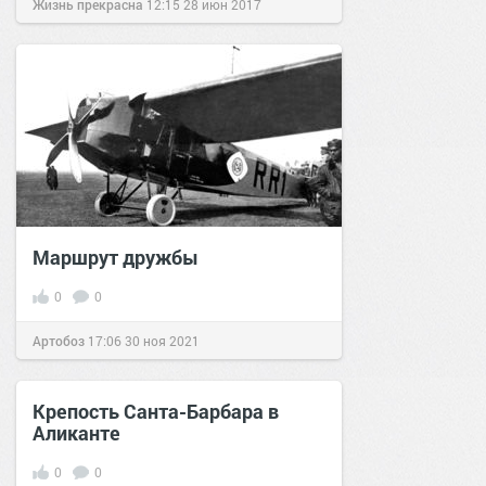
Жизнь прекрасна
12:15
28 июн 2017
Маршрут дружбы
0
0
Артобоз
17:06
30 ноя 2021
Крепость Санта-Барбара в
Аликанте
0
0