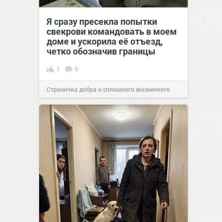
Я сразу пресекла попытки
свекрови командовать в моем
доме и ускорила её отъезд,
четко обозначив границы
1
0
Страничка добра и сплошного жизненного
позитива!
00:28
Сегодня