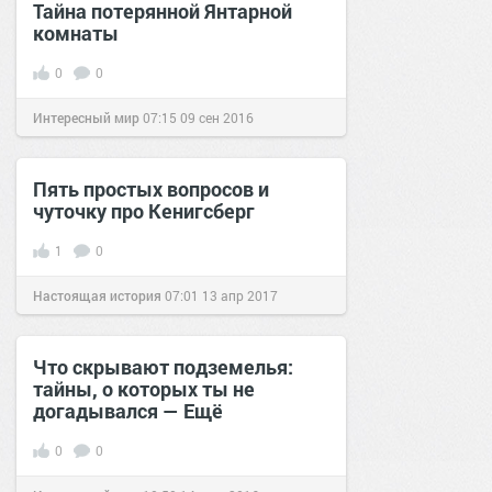
Тайна потерянной Янтарной
комнаты
0
0
Интересный мир
07:15
09 сен 2016
Пять простых вопросов и
чуточку про Кенигсберг
1
0
Настоящая история
07:01
13 апр 2017
Что скрывают подземелья:
тайны, о которых ты не
догадывался — Eщё
0
0