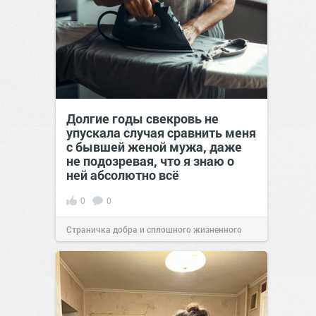
Долгие годы свекровь не
упускала случая сравнить меня
с бывшей женой мужа, даже
не подозревая, что я знаю о
ней абсолютно всё
0
0
Страничка добра и сплошного жизненного
позитива!
00:29
Сегодня