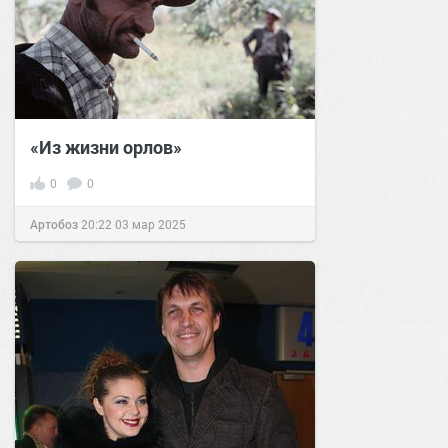
«Из жизни орлов»
0
0
Артобоз
20:22
03 мар 2025