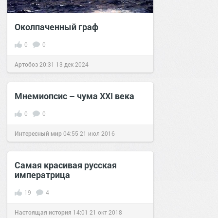
Околпаченный граф
0
0
Артобоз
20:31
13 дек 2024
Мнемиопсис – чума ХХI века
0
0
Интересный мир
04:55
21 июл 2016
Самая красивая русская
императрица
19
4
Настоящая история
14:01
21 окт 2018