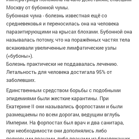
Москву от бубонной чумы.
Бубонная чума - болезнь известная ещё со
средневековья и переносилась она на человека
паразитирующими на крысах блохами. Бубонной она
называлась потому, что на поражённых частях тела
вскакивали увеличенные лимфатические узлы
(«бубоны»).
Болезнь практически не поддавалась лечению.
Летальность для человека достигала 95% от
заболевших.
Единственным средством борьбы с подобными
эпидемиями были жесткие карантины. При
Екатерине II они назывались форпостами и были
размещаемы по всем дорогам, ведущим вглубь
Империи. На форпостах был врач и два санитара,
при необходимости они дополнялись либо
полковыми врачами, либо врачами из близлежащих