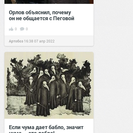
Орлов объяснил, почему
он не общается с Пеговой
0
0
Артобоз
16:38
07 апр 2022
Если чума дает бабло, значит