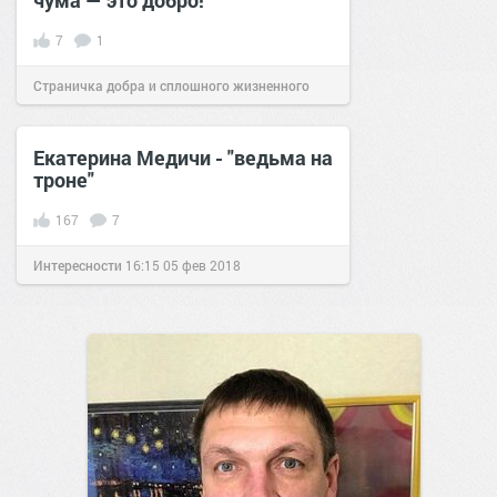
чума — это добро!
7
1
Страничка добра и сплошного жизненного
позитива!
23:01
14 янв 2024
Екатерина Медичи - "ведьма на
троне"
167
7
Интересности
16:15
05 фев 2018