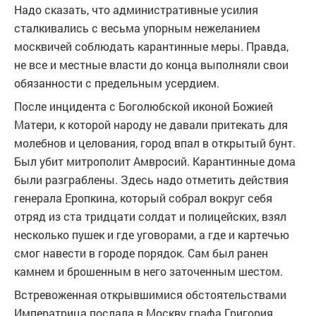
Надо сказать, что административные усилия
сталкивались с весьма упорным нежеланием
москвичей соблюдать карантинные меры. Правда,
не все и местные власти до конца выполняли свои
обязанности с предельным усердием.
После инцидента с Боголюбской иконой Божией
Матери, к которой народу не давали притекать для
молебнов и целования, город впал в открытый бунт.
Был убит митрополит Амвросий. Карантинные дома
были разграблены. Здесь надо отметить действия
генерала Еропкина, который собрал вокруг себя
отряд из ста тридцати солдат и полицейских, взял
несколько пушек и где уговорами, а где и картечью
смог навести в городе порядок. Сам был ранен
камнем и брошенным в него заточенным шестом.
Встревоженная открывшимися обстоятельствами
Императрица послала в Москву графа Григория