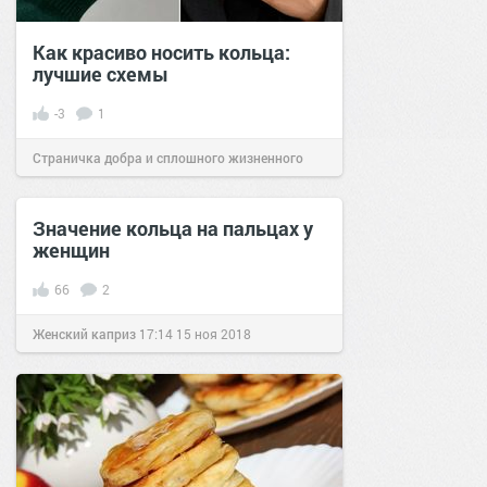
Как красиво носить кольца:
лучшие схемы
-3
1
Страничка добра и сплошного жизненного
позитива!
11:58
28 мар 2026
Значение кольца на пальцах у
женщин
66
2
Женский каприз
17:14
15 ноя 2018