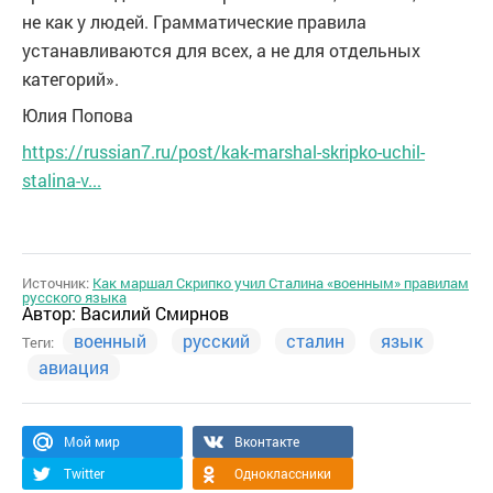
не как у людей. Грамматические правила
устанавливаются для всех, а не для отдельных
категорий».
Юлия Попова
https://russian7.ru/post/kak-marshal-skripko-uchil-
stalina-v...
Источник:
Как маршал Скрипко учил Сталина «военным» правилам
русского языка
Автор:
Василий Смирнов
военный
русский
сталин
язык
Теги:
авиация
Мой мир
Вконтакте
Twitter
Одноклассники