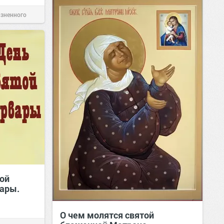
изненного
той
ары.
О чем молятся святой