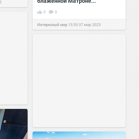
блаженной Матроне...
2
0
0
Интересный мир
15:55
07 мар 2023