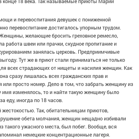
в конце 18 века. Так называемые приюты Марии
мощи и перевоспитания девушек с пониженной
нно перевоспитание достигалось упорным трудом.
 Женщины, желающие бросить греховное ремесло,
ла работа швеи или прачки, скудное пропитание и
х курированием занялась церковь. Предприимчивые
ыгоду. Тут же в приют стали приниматься не только
для всех страдающих от нищеты и насилия женщин. Как
она сразу лишалась всех гражданских прав и
 или просто номер. Дело в том, что забрать женщину из
у имя изменялось, то и найти такую женщину было
 еду, иногда по 18 часов.
 жестокостью. Так, обитательницам приютов,
арушение обета молчания, женщин нещадно избивали
 такого ужасного места, был побег. Вообще, вся
напоминал немецкие концентрационные лагеря.