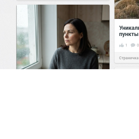
Уникал
пункты
1
0
Страничка
позитива!
Сестра мужа семь лет
фотографировалась с
родителями, а я варила бульон