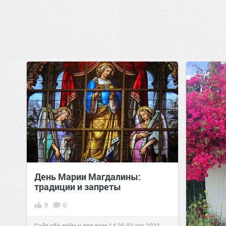
День Марии Магдалины:
традиции и запреты
0
0
Сайт обо всём и для всех
14:26
03 авг 2023