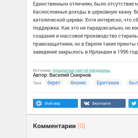
Единственным отличием, было отсутствие 
баснословные доходы в церковную казну. Вл
католической церкви. Хотя интересно, что
поддержка. Как это ни парадоксально, но 
создание и массовое производство стираль
правозащитники, но в Европе такие приюты 
заведение закрылось в Ирландии в 1996 год
Источник:
Концлагеря святой Магдалины
Автор:
Василий Смирнов
берет
бизнес
Британия
бы
Теги:
Мой мир
Вконтакте
Комментарии
(0)