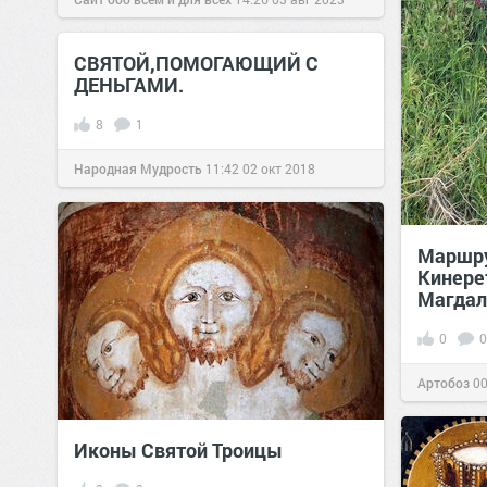
СВЯТОЙ,ПОМОГАЮЩИЙ С
ДЕНЬГАМИ.
8
1
Народная Мудрость
11:42
02 окт 2018
Маршру
Кинере
Магда
0
0
Артобоз
00
Иконы Святой Троицы