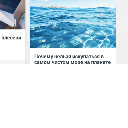
 плесени
Почему нельзя искупаться в
самом чистом море на планете
0
0
Человек познаёт мир
00:52
07 авг 2026