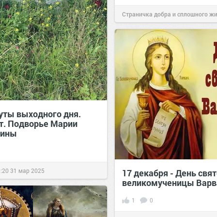
Страничка добра и сплошного ж
позитива!
10:53
22 апр 2020
ты выходного дня.
т. Подворье Марии
лины
:20
31 мар 2025
17 декабря - День свя
великомученицы Варв
1
0