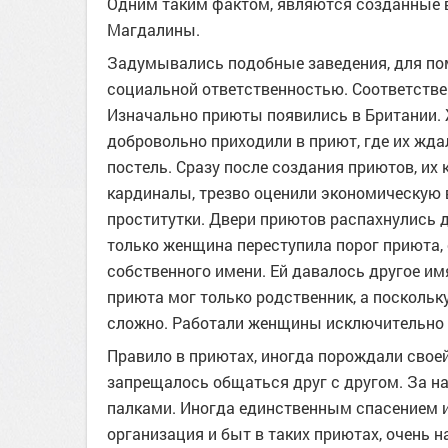
Одним таким фактом, являются созданные 
Магдалины.
Задумывались подобные заведения, для по
социальной ответственностью. Соответстве
Изначально приюты появились в Британии.
добровольно приходили в приют, где их жда
постель. Сразу после создания приютов, и
кардиналы, трезво оценили экономическую в
проститутки. Двери приютов распахнулись 
только женщина переступила порог приюта, 
собственного имени. Ей давалось другое имя
приюта мог только родственник, а поскольк
сложно. Работали женщины исключительно за
Правило в приютах, иногда порождали своей
запрещалось общаться друг с другом. За н
палками. Иногда единственным спасением из
организация и быт в таких приютах, очень 