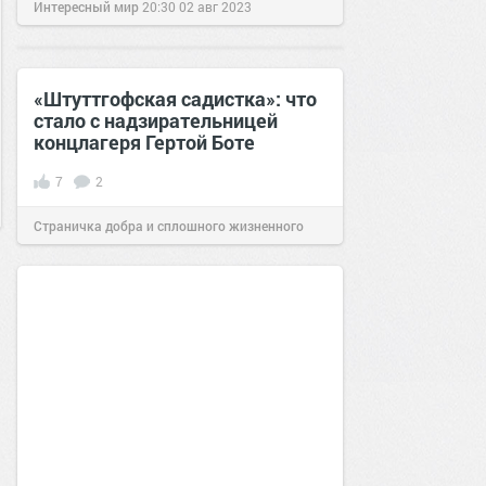
Интересный мир
20:30
02 авг 2023
«Штуттгофская садистка»: что
стало с надзирательницей
концлагеря Гертой Боте
7
2
Страничка добра и сплошного жизненного
позитива!
04:04
05 янв 2020