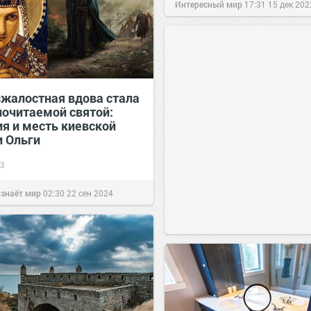
Интересный мир
17:31
15 дек 202
зжалостная вдова стала
почитаемой святой:
ия и месть киевской
и Ольги
3
ознаёт мир
02:30
22 сен 2024