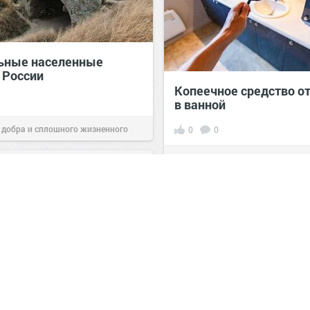
ьные населенные
 России
Копеечное средство от
в ванной
 добра и сплошного жизненного
0
0
07:38
Сегодня
Человек познаёт мир
20:52
Вчера