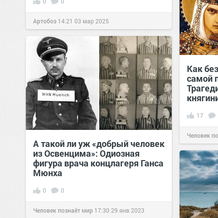
0
0
Артобоз
14:21
03 мар 2025
Как бе
самой 
Трагед
княгин
17
Человек п
А такой ли уж «добрый человек
из Освенцима»: Одиозная
фигура врача концлагеря Ганса
Мюнха
0
0
Человек познаёт мир
17:30
29 янв 2023