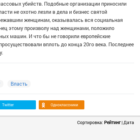
массовых убийств. Подобные организации приносили
асти не охотно лезли в дела и бизнес святой
 сбежавшим женщинам, оказывалась вся социальная
конец этому произволу над женщинами, положило
ных машин. И что бы не говорили европейские
просуществовали вплоть до конца 20го века. Последнее
у.
т
Власть
Twitter
Одноклассники
Сортировка:
Рейтинг
|
Дата