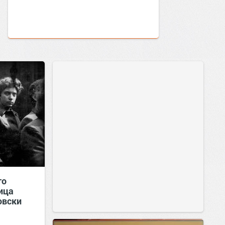
то
ица
овски