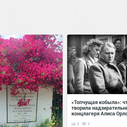
«Топчущая кобыла»: ч
творила надзирательн
концлагеря Алиса Орл
8
4