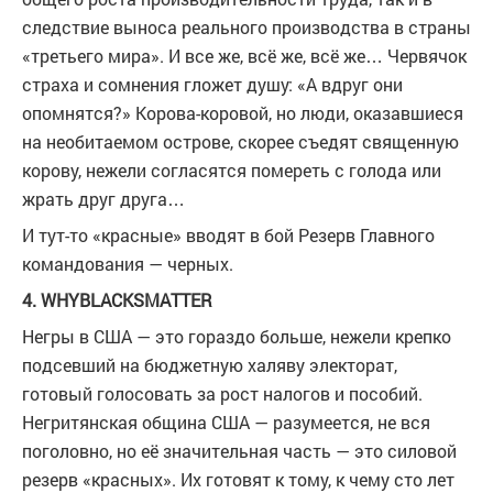
следствие выноса реального производства в страны
«третьего мира». И все же, всё же, всё же… Червячок
страха и сомнения гложет душу: «А вдруг они
опомнятся?» Корова-коровой, но люди, оказавшиеся
на необитаемом острове, скорее съедят священную
корову, нежели согласятся помереть с голода или
жрать друг друга…
И тут-то «красные» вводят в бой Резерв Главного
командования — черных.
4.
WHY
BLACKS
MATTER
Негры в США — это гораздо больше, нежели крепко
подсевший на бюджетную халяву электорат,
готовый голосовать за рост налогов и пособий.
Негритянская община США — разумеется, не вся
поголовно, но её значительная часть — это силовой
резерв «красных». Их готовят к тому, к чему сто лет