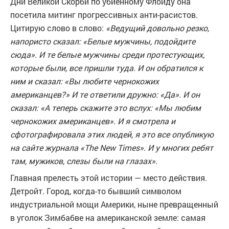
Дни Великой Скорби по убиенному Флойду она
посетила митинг прогрессивных анти-расистов.
Цитирую слово в слово:
«Ведущий довольно резко,
напористо сказал: «Белые мужчины, подойдите
сюда». И те белые мужчины среди протестующих,
которые были, все пришли туда. И он обратился к
ним и сказал: «Вы любите чернокожих
американцев?» И те ответили дружно: «Да». И он
сказал: «А теперь скажите это вслух: «Мы любим
чернокожих американцев». И я смотрела и
сфотографировала этих людей, я это все опубликую
на сайте журнала «The New Times». И у многих ребят
там, мужиков, слезы были на глазах».
Главная прелесть этой истории — место действия.
Детройт. Город, когда-то бывший символом
индустриальной мощи Америки, ныне превращенный
в уголок Зимбабве на американской земле: самая