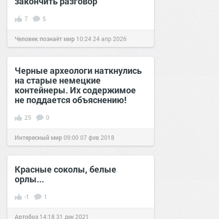
закончить разговор
7
5
Человек познаёт мир
10:24
24 апр 2026
Черные археологи наткнулись
на старые немецкие
контейнеры. Их содержимое
не поддается объяснению!
25
0
Интересный мир
09:00
07 фев 2018
Красные соколы, белые
орлы...
-1
1
Артобоз
14:18
31 дек 2021