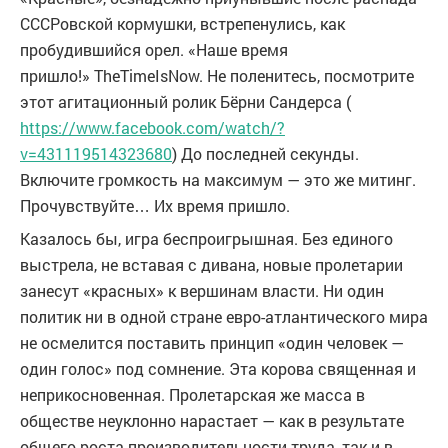
СССРовской кормушки, встрепенулись, как
пробудившийся орел. «Наше время
пришло!»
The
Time
Is
Now
. Не поленитесь, посмотрите
этот агитационный ролик Бёрни Сандерса (
https://www.facebook.com/watch/?
v=431119514323680
) До последней секунды.
Включите громкость на максимум — это же митинг.
Прочувствуйте… Их время пришло.
Казалось бы, игра беспроигрышная. Без единого
выстрела, не вставая с дивана, новые пролетарии
занесут «красных» к вершинам власти. Ни один
политик ни в одной стране евро-атлантического мира
не осмелится поставить принцип «один человек —
один голос» под сомнение. Эта корова священная и
неприкосновенная. Пролетарская же масса в
обществе неуклонно нарастает — как в результате
общего роста производительности труда, так и в