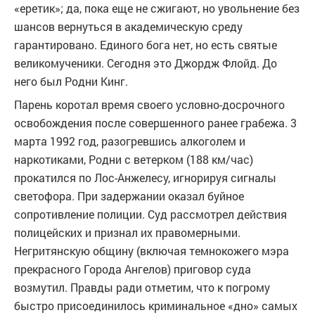
«еретик»; да, пока еще не сжигают, но увольнение без
шансов вернуться в академическую среду
гарантировано. Единого бога нет, но есть святые
великомученики. Сегодня это Джордж Флойд. До
него был Родни Кинг.
Парень коротал время своего условно-досрочного
освобождения после совершенного ранее грабежа. 3
марта 1992 год, разогревшись алкоголем и
наркотиками, Родни с ветерком (188 км/час)
прокатился по Лос-Анжелесу, игнорируя сигналы
светофора. При задержании оказал буйное
сопротивление полиции. Суд рассмотрел действия
полицейских и признал их правомерными.
Негритянскую общину (включая темнокожего мэра
прекрасного Города Ангелов) приговор суда
возмутил. Правды ради отметим, что к погрому
быстро присоединилось криминальное «дно» самых