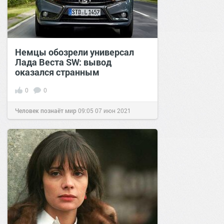
Немцы обозрели универсал
Лада Веста SW: вывод
оказался странным
0
0
Человек познаёт мир
09:05
07 июн 2021