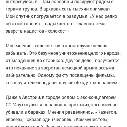
интересуюсь я. - Там эсэсовцы позируют рядом с
горами трупов. В архивах есть тысячи снимков».
Мой спутник погружается в раздумья. «У нас редко
об этом говорят, - вздыхает он. - Главная тема
зверств нацистов - холокост».
Моё мнение - холокост ни в коем случае нельзя
забывать. Это безумное уничтожение целого народа,
от младенцев до стариков. Другое дело - получается,
что покаяние за звер­ства немецкой армии весьма
избирательно. Одному факту посвящены фильмы,
ток-шоу и телепередачи, другие обходят молчанием.
Даже в Австрии, в городе рядом с экс-концлагерем
СС Маутхаузен, я спрашивал прохожих, кого именно
убивали в бараках. Мнения разделились. «Кажется,
евреев», - сказал один человек. «Коммунистов», -
вспомнил второй. Русских не назвал никто, а ведь