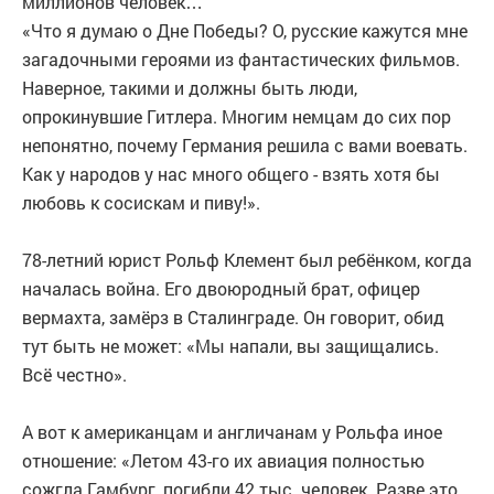
миллионов человек…
«Что я думаю о Дне Победы? О, русские кажутся мне
загадочными героями из фантастиче­ских фильмов.
Наверное, такими и должны быть люди,
опрокинувшие Гитлера. Многим немцам до сих пор
непонятно, почему Германия решила с вами воевать.
Как у народов у нас много общего - взять хотя бы
любовь к сосискам и пиву!».
78-летний юрист Рольф Клемент был ребёнком, когда
началась война. Его двоюродный брат, офицер
вермахта, замёрз в Сталинграде. Он говорит, обид
тут быть не может: «Мы напали, вы защищались.
Всё честно».
А вот к американцам и англичанам у Рольфа иное
отношение: «Летом 43-го их авиа­ция полностью
сожгла Гамбург, погибли 42 тыс. человек. Разве это