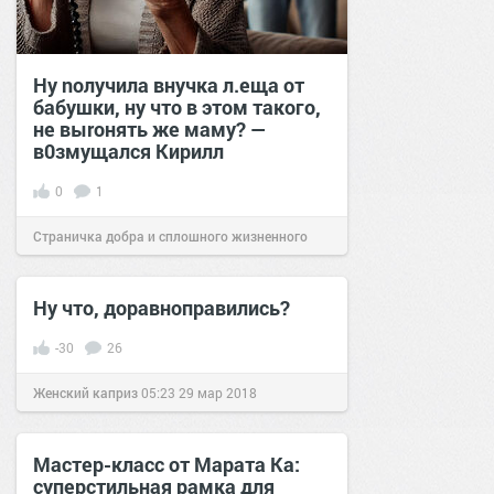
Ну nолучила внучка л.еща от
бабушки, ну что в этом такого,
не выrонять же маму? —
в0змущался Кирилл
0
1
Страничка добра и сплошного жизненного
позитива!
19:00
19 фев 2025
Ну что, доравноправились?
-30
26
Женский каприз
05:23
29 мар 2018
Мастер-класс от Марата Ка:
суперстильная рамка для