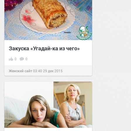
Закуска «Угадай-ка из чего»
0
0
Женский сайт
03:40
29 дек 2015