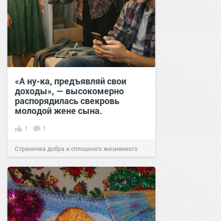
«А ну-ка, предъявляй свои
доходы», — высокомерно
распорядилась свекровь
молодой жене сына.
1
1
Страничка добра и сплошного жизненного
позитива!
12:39
24 фев 2026