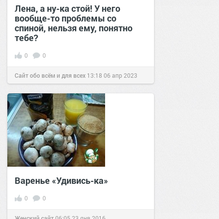
Лена, а ну-ка стой! У него
вообще-то проблемы со
спиной, нельзя ему, понятно
тебе?
0
0
Сайт обо всём и для всех
13:18
06 апр 2023
Варенье «Удивись-ка»
0
0
Женский сайт
06:05
23 янв 2016