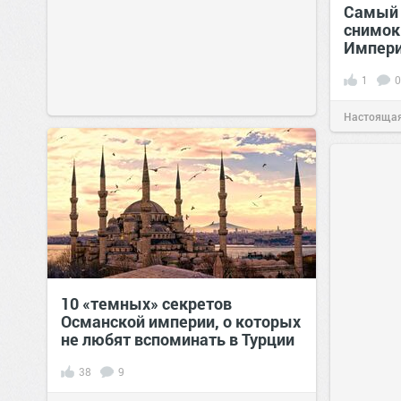
Самый 
снимок
Импери
1
0
Настоящая
10 «темных» секретов
Османской империи, о которых
не любят вспоминать в Турции
38
9