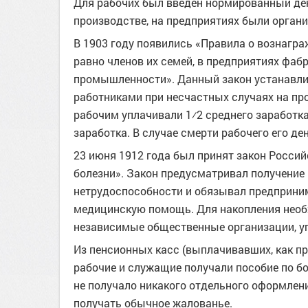
Для рабочих был введен нормированный ден
производстве, на предприятиях были орган
В 1903 году появились «Правила о вознагра
равно членов их семей, в предприятиях фабр
промышленности». Данный закон устанавли
работниками при несчастных случаях на пр
рабочим уплачивали 1⁄2 среднего заработка
заработка. В случае смерти рабочего его де
23 июня 1912 года был принят закон Россий
болезни». Закон предусматривал получение
нетрудоспособности и обязывал предприни
медицинскую помощь. Для накопления нео
независимые общественные организации, 
Из пенсионных касс (выплачивавших, как пра
рабочие и служащие получали пособие по бо
не получало никакого отдельного оформлени
получать обычное жалованье.