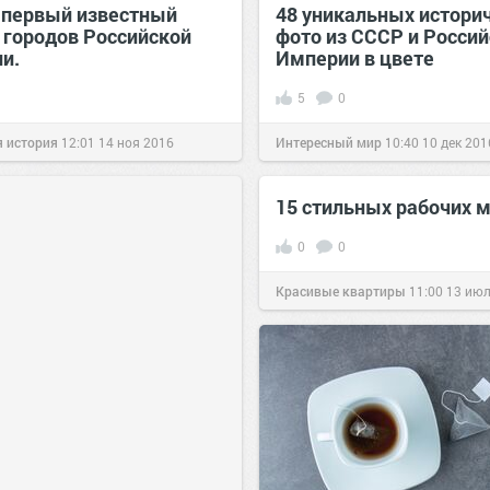
первый известный
48 уникальных истори
 городов Российской
фото из СССР и Росси
и.
Империи в цвете
5
0
 история
12:01
14 ноя 2016
Интересный мир
10:40
10 дек 201
15 стильных рабочих 
0
0
Красивые квартиры
11:00
13 июл