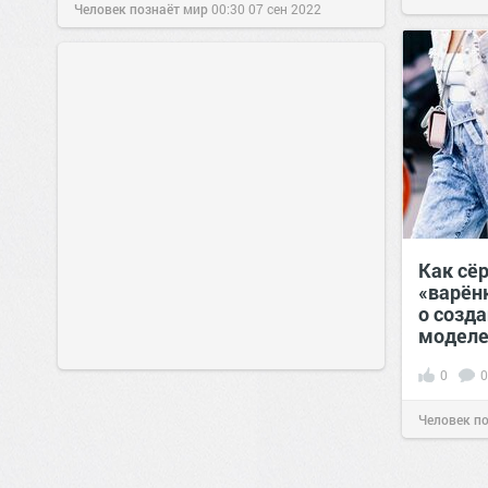
Человек познаёт мир
00:30
07 сен 2022
Как сё
«варён
о созд
моделе
0
0
Человек п