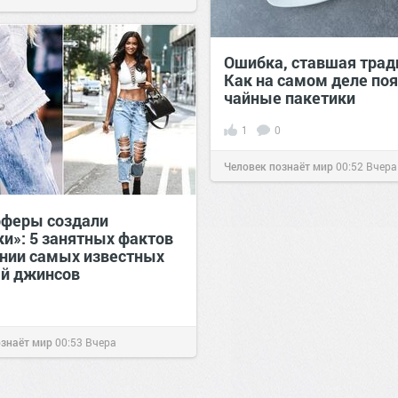
Ошибка, ставшая трад
Как на самом деле по
чайные пакетики
1
0
Человек познаёт мир
00:52
Вчера
рферы создали
ки»: 5 занятных фактов
ании самых известных
й джинсов
ознаёт мир
00:53
Вчера