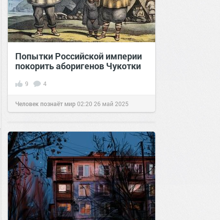
Попытки Российской империи
покорить аборигенов Чукотки
9
4
Человек познаёт мир
02:20
26 май 2025