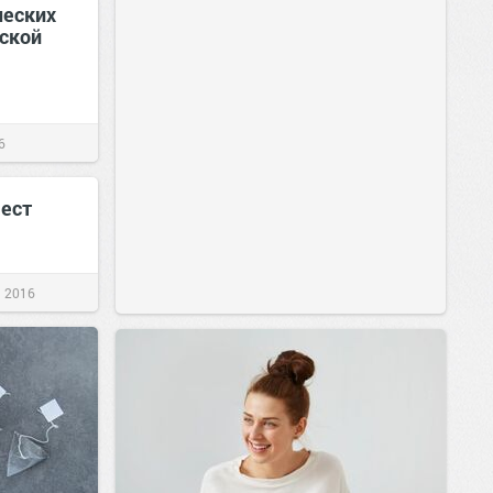
ческих
йской
6
мест
 2016