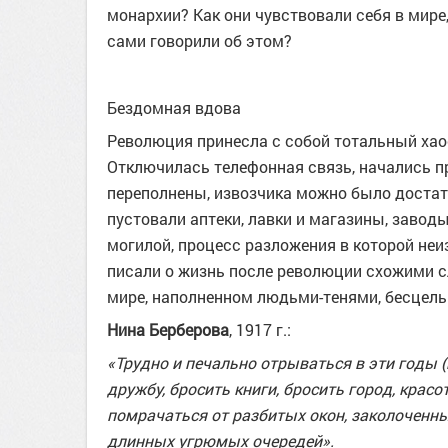
монархии? Как они чувствовали себя в мире, 
сами говорили об этом?
Бездомная вдова
Революция принесла с собой тотальный хаос
Отключилась телефонная связь, начались п
переполнены, извозчика можно было достат
пустовали аптеки, лавки и магазины, завод
могилой, процесс разложения в которой не
писали о жизнь после революции схожими с
мире, наполненном людьми-тенями, бесцель
Нина Берберова
, 1917 г.:
«Трудно и печально отрываться в эти годы (
дружбу, бросить книги, бросить город, крас
помрачаться от разбитых окон, заколоченны
длинных угрюмых очередей».