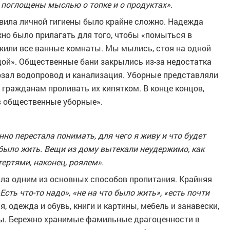
е поглощены мыслью о топке и о продуктах».
вила личной гигиены было крайне сложно. Надежда
но было прилагать для того, чтобы «помыться в
жили все ванные комнаты. Мы мылись, стоя на одной
одой». Общественные бани закрылись из-за недостатка
зал водопровод и канализация. Уборные представляли
гражданам проливать их кипятком. В конце концов,
 в общественные уборные».
нно перестала понимать, для чего я живу и что будет
о было жить. Вещи из дому вытекали неудержимо, как
ертями, наконец, роялем».
ала одним из основных способов пропитания. Крайняя
Есть что-то надо», «не на что было жить», «есть почти
я, одежда и обувь, книги и картины, мебель и занавески,
изы. Бережно хранимые фамильные драгоценности в