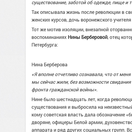
существование, заботой об одежде, пище и т
Так описывала жизнь после революции в св
женских курсов, дочь воронежского учител
Тот же мотив изоляции, внезапной оторванн
воспоминаниях
Нины Берберовой
, отец ко
Петербурга:
Нина Берберова
«Я вполне отчетливо сознавала, что от меня 
мы сейчас жили, без возможности свидания и
фронта гражданской войны».
Нине было шестнадцать лет, когда революц
существования и выбросила на неизвестный 
кому советская власть дала обозначение «б
дворяне, офицеры Белой армии, духовенств
аппарата и ряд других социальных групп. Вс