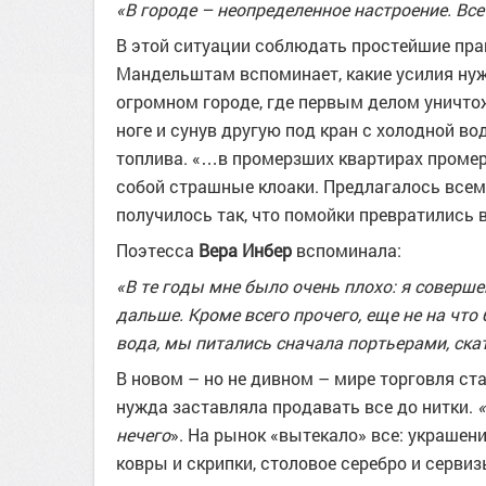
«В городе – неопределенное настроение. Вс
В этой ситуации соблюдать простейшие пра
Мандельштам вспоминает, какие усилия нуж
огромном городе, где первым делом уничто
ноге и сунув другую под кран с холодной в
топлива. «…в промерзших квартирах промер
собой страшные клоаки. Предлагалось всем 
получилось так, что помойки превратились
Поэтесса
Вера Инбер
вспоминала:
«В те годы мне было очень плохо: я соверше
дальше. Кроме всего прочего, еще не на чт
вода, мы питались сначала портьерами, скат
В новом – но не дивном – мире торговля ст
нужда заставляла продавать все до нитки.
«
нечего
». На рынок «вытекало» все: украшени
ковры и скрипки, столовое серебро и серв