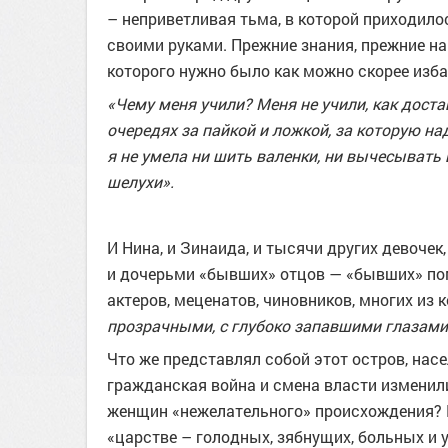
– неприветливая тьма, в которой приходил
своими руками. Прежние знания, прежние н
которого нужно было как можно скорее изб
«Чему меня учили? Меня не учили, как доста
очередях за пайкой и ложкой, за которую на
я не умела ни шить валенки, ни вычесывать 
шелухи».
И Нина, и Зинаида, и тысячи других девоче
и дочерьми «бывших» отцов — «бывших» поме
актеров, меценатов, чиновников, многих из
прозрачными, с глубоко запавшими глазам
Что же представлял собой этот остров, на
гражданская война и смена власти изменили
женщин «нежелательного» происхождения? Ка
«царстве – голодных, зябнущих, больных и