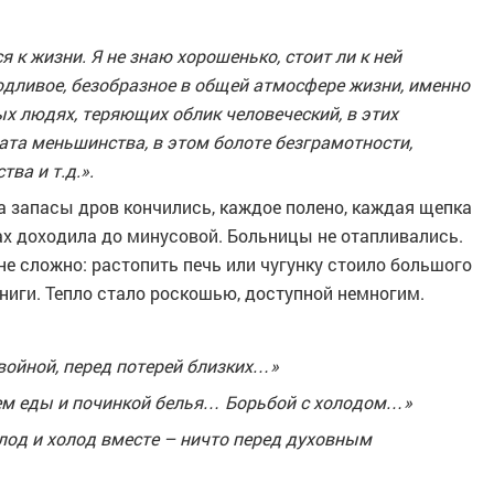
я к жизни. Я не знаю хорошенько, стоит ли к ней
одливое, безобразное в общей атмосфере жизни, именно
ых людях, теряющих облик человеческий, в этих
рата меньшинства, в этом болоте безграмотности,
ва и т.д.».
а запасы дров кончились, каждое полено, каждая щепка
рах доходила до минусовой. Больницы не отапливались.
е сложно: растопить печь или чугунку стоило большого
книги. Тепло стало роскошью, доступной немногим.
войной, перед потерей близких…»
ием еды и починкой белья… Борьбой с холодом…»
олод и холод вместе – ничто перед духовным