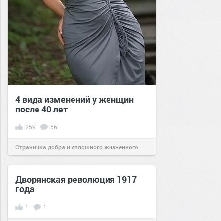
4 вида изменений у женщин
после 40 лет
259
56
Страничка добра и сплошного жизненного
позитива!
15:16
07 ноя 2020
Дворянская революция 1917
года
1
1