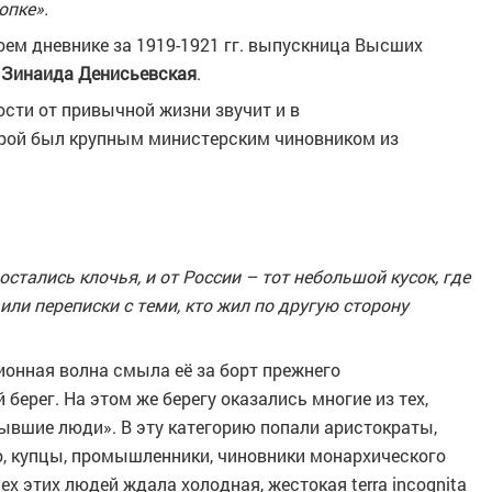
опке».
оем дневнике за 1919-1921 гг. выпускница Высших
я
Зинаида Денисьевская
.
ости от привычной жизни звучит и в
торой был крупным министерским чиновником из
остались клочья, и от России – тот небольшой кусок, где
ли переписки с теми, кто жил по другую сторону
ионная волна смыла её за борт прежнего
берег. На этом же берегу оказались многие из тех,
ывшие люди». В эту категорию попали аристократы,
о, купцы, промышленники, чиновники монархического
ех этих людей ждала холодная, жестокая terra incognita