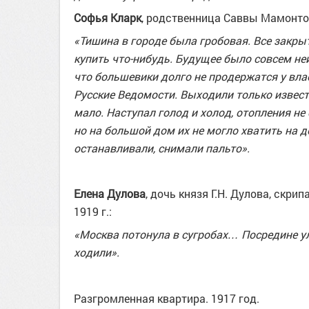
Софья Кларк
, родственница Саввы Мамонтова
«Тишина в городе была гробовая. Все закрыт
купить что-нибудь. Будущее было совсем неи
что большевики долго не продержатся у вла
Русские Ведомости. Выходили только извест
мало. Наступал голод и холод, отопления не 
но на большой дом их не могло хватить на 
останавливали, снимали пальто».
Елена Дулова
, дочь князя Г.Н. Дулова, скр
1919 г.:
«Москва потонула в сугробах… Посредине у
ходили».
Разгромленная квартира. 1917 год.