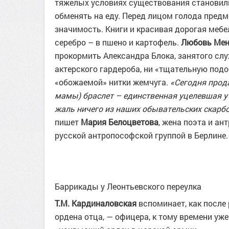
тяжелых условиях существования становил
обменять на еду. Перед лицом голода пред
значимость. Книги и красивая дорогая мебе
серебро – в пшено и картофель.
Любовь Мен
прокормить Александра Блока, занятого слу
актерского гардероба, ни «тщательную подо
«обожаемой» нитки жемчуга.
«Сегодня прод
мамы) браслет – единственная уцелевшая у
жаль ничего из наших обывательских скарб
пишет
Мария Белоцветова
, жена поэта и а
русской антропософской группой в Берлине.
Баррикады у Леонтьевского переулка
Т.М. Кардиналовская
вспоминает, как после
ордена отца, — офицера, к тому времени уже