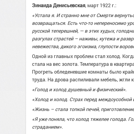
Зинаида Денисьевская
, март 1922 г.:
«Устала я. И странно мне от Смерти вернутьс
возвращаться. Есть что-то непереносимо ур
русской теперешней, — в этих худых, голодн
разгулах страстей – наживы, кутежа и разв
невежества, дикого эгоизма, глупости воровст
Одной из главных проблем стал холод. Когд
стала на вес золота. Температура в кварти
Прогреть обледеневшие комнаты было крайн
труда. На дрова распиливали мебель, жгли 
«Голод и холод душевный и физический».
«Холод и холод. Страх перед междоусобной 
«Жизнь – стала топкой печей, приготовлен
«Я уже поняла, что холод тяжелее голода. Г
страданием».