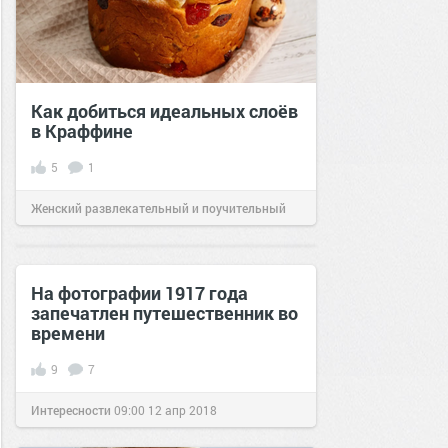
Как добиться идеальных слоёв
в Краффине
5
1
Женский развлекательный и поучительный
сайт.
20:45
03 апр 2026
На фотографии 1917 года
запечатлен путешественник во
времени
9
7
Интересности
09:00
12 апр 2018