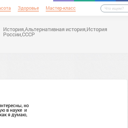
асота
Здоровье
Мастер-класс
История,Альтернативная история,История
России,СССР
интересны, но
ую в науке и
как я думаю,