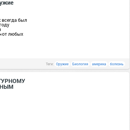
ружие
 всегда был
году
н
 «от любых
Теги:
Оружие
Биология
америка
болезнь
ЬТУРНОМУ
МНЫМ