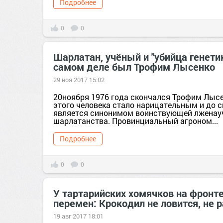
Подробнее
0
0
Шарлатан, учёный и "убийца генетик
самом деле был Трофим Лысенко
29 ноя 2017 15:02
20ноября 1976 года скончался Трофим Лысе
этого человека стало нарицательным и до с
является синонимом воинствующей лженау
шарлатанства. Провинциальный агроном...
Подробнее
0
0
У тартарийских хомячков на фронте
перемен: Крокодил не ловится, не р
19 авг 2017 18:01