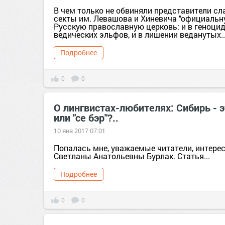
В чем только не обвиняли представители сл
секты им. Левашова и Хиневича "официальну
Русскую православную церковь: и в геноци
ведических эльфов, и в лишении веданутых..
Подробнее
0
0
О лингвистах-любителях: Сибирь - э
или "се бэр"?..
10 янв 2017 07:01
Попалась мне, уважаемые читатели, интере
Светланы Анатольевны Бурлак. Статья...
Подробнее
0
0