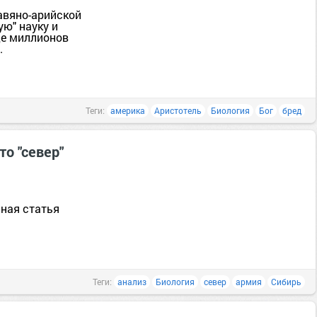
авяно-арийской
ю" науку и
де миллионов
.
Теги:
америка
Аристотель
Биология
Бог
бред
то "север"
сная статья
Теги:
анализ
Биология
север
армия
Сибирь