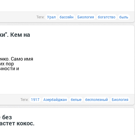
Теги:
Урал
бассейн
Биология
богатство
быль
и". Кем на
нко. Само имя
их пор
чности и
Теги:
1917
Азербайджан
белые
бесполезный
Биология
 без
астет кокос.