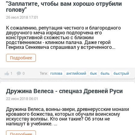
"Заплатите, чтобы вам хорошо отрубили
голову"
26 июл 2018 17:01
К сожалению, репутация честного и благородного
двуручного меча изрядно подпорчена его
конструктивной схожестью с близким
родственником - клинком палача. Даже герой
Генриха Сенкевича спрашивал у встреченного...
Подробнее
1
0
Теги:
голова
английский
бык
быль
быстрый
Дружина Велеса - спецназ Древней Руси
22 июн 2018 06:01
Дружина Велеса, воины-звери, древнерусские монахи
кровавого божества, которых обучали воинскому
искусству волхвы. Кто они такие? Об этом не
напишут в учебнике. ...
Подробнее