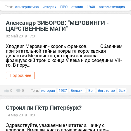
Теги:
альтернатива
история
ПРО
сталин
1940
автоматизация
бык
Александр ЗИБОРОВ: "МЕРОВИНГИ -
ЦАРСТВЕННЫЕ МАГИ"
02 май 2019 17:01
Хлодвиг Меровинг - король франков. Обаянием
притягательной тайны покрыта королевская
династия Меровингов, которая занимала
французский трон с конца V века и до середины VII-
го. В пору...
Подробнее
0
0
Теги:
история
1937
Бельгия
Бог
богатство
бык
Строил ли Пётр Питербурх?
14 мар 2019 10:01
Здравствуйте, уважаемые читатели.Начну с
вопроса. Имел ли, чисто по-человечески, царь-