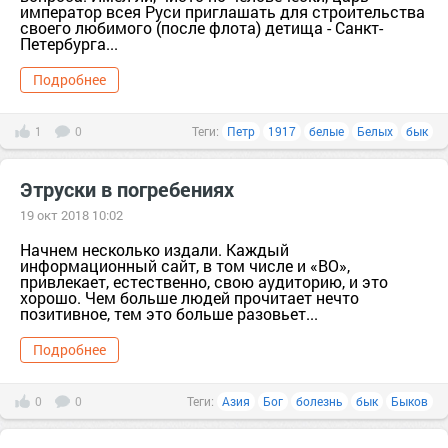
император всея Руси приглашать для строительства
своего любимого (после флота) детища - Санкт-
Петербурга...
Подробнее
1
0
Теги:
Петр
1917
белые
Белых
бык
Этруски в погребениях
19 окт 2018 10:02
Начнем несколько издали. Каждый
информационный сайт, в том числе и «ВО»,
привлекает, естественно, свою аудиторию, и это
хорошо. Чем больше людей прочитает нечто
позитивное, тем это больше разовьет...
Подробнее
0
0
Теги:
Азия
Бог
болезнь
бык
Быков