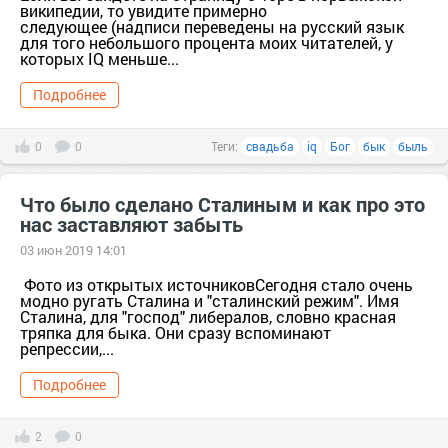
википедии, то увидите примерно
следующее (надписи переведены на русский язык
для того небольшого процента моих читателей, у
которых IQ меньше...
Подробнее
0
0
Теги:
свадьба
iq
Бог
бык
быль
Что было сделано Сталиным и как про это
нас заставляют забыть
03 июн 2019 14:01
Фото из открытых источниковСегодня стало очень
модно ругать Сталина и "сталинский режим". Имя
Сталина, для "господ" либералов, словно красная
тряпка для быка. Они сразу вспоминают
репрессии,...
Подробнее
2
0