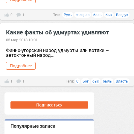
0
1
Теги:
Русь
спецназ
боль
бык
Воздух
Какие факты об удмуртах удивляют
05 мар 2018 10:01
Финно-угорский народ удму́рты или вотяки –
автохтонный народ...
Подробнее
1
1
Теги:
C
Бог
бык
быль
Власть
Подписаться
Популярные записи