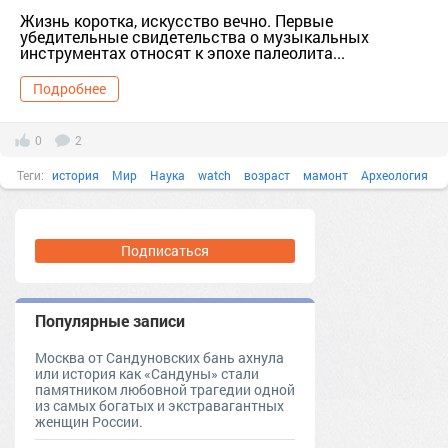
Жизнь коротка, искусство вечно. Первые
убедительные свидетельства о музыкальных
инструментах относят к эпохе палеолита...
Подробнее
0
2
Теги:
история
Мир
Наука
watch
возраст
мамонт
Археология
YouTube
артефакты
музыкальная археология
новые открытия.
Подписаться
Популярные записи
Москва от Сандуновских бань ахнула
или история как «Сандуны» стали
памятником любовной трагедии одной
из самых богатых и экстравагантных
женщин России.