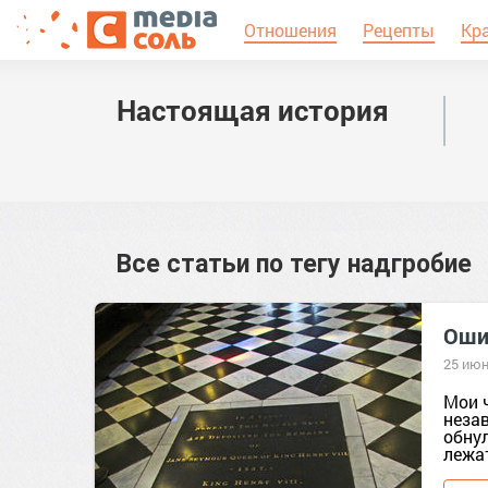
Отношения
Рецепты
Кр
Настоящая история
Все статьи по тегу
надгробие
Оши
25 июн
Мои ч
незав
обну
лежат