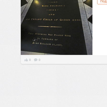
Под
0
0