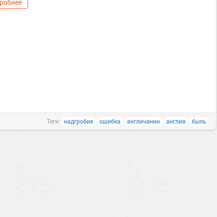
робнее
Теги:
надгробие
ошибка
англичанин
англия
быль