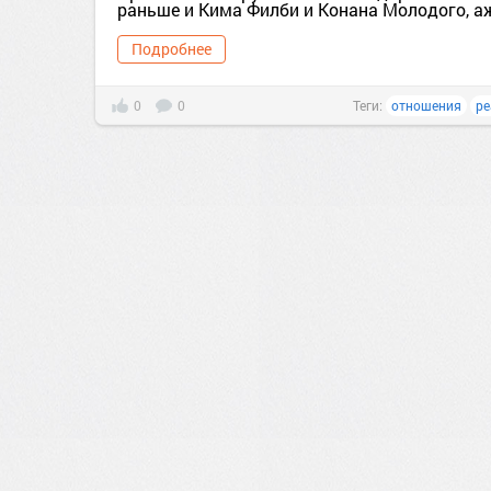
раньше и Кима Филби и Конана Молодого, аж 
Подробнее
0
0
Теги:
отношения
ре