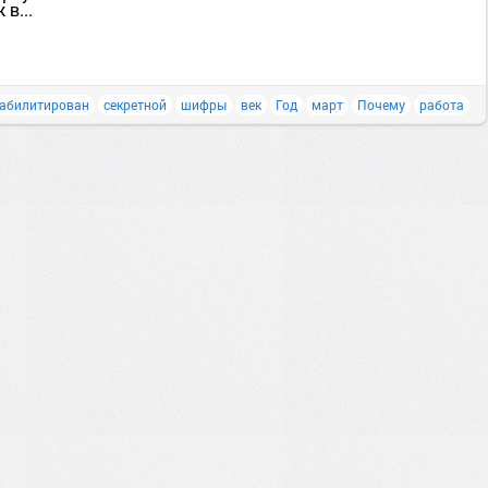
в...
абилитирован
секретной
шифры
век
Год
март
Почему
работа