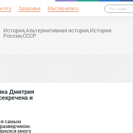
асота
Здоровье
Мастер-класс
История,Альтернативная история,История
России,СССР
ика Дмитрия
секречена и
тся самым
разведчиком.
ернулся много