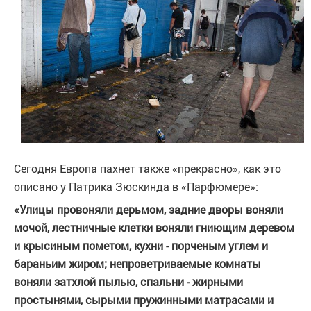
Сегодня Европа пахнет также «прекрасно», как это
описано у Патрика Зюскинда в «Парфюмере»:
«Улицы провоняли дерьмом, задние дворы воняли
мочой, лестничные клетки воняли гниющим деревом
и крысиным пометом, кухни - порченым углем и
бараньим жиром; непроветриваемые комнаты
воняли затхлой пылью, спальни - жирными
простынями, сырыми пружинными матрасами и