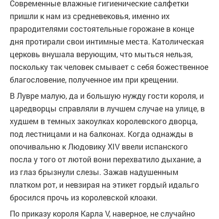
Современные влажные гигиенические салфетки
пришли к нам из средневековья, именно их
прародителями состоятельные горожане в конце
дня протирали свои интимные места. Католическая
церковь внушала верующим, что мыться нельзя,
поскольку так человек смывает с себя божественное
благословение, полученное им при крещении.
В Лувре малую, да и большую нужду гости короля, и
царедворцы справляли в лучшем случае на улице, в
худшем в темных закоулках королевского дворца,
под лестницами и на балконах. Когда однажды в
опочивальню к Людовику XIV ввели испанского
посла у того от лютой вони перехватило дыхание, а
из глаз брызнули слезы. Зажав надушенным
платком рот, и невзирая на этикет гордый идальго
бросился прочь из королевской клоаки.
По приказу короля Карла V, наверное, не случайно