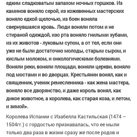
едким сладковатым запахом ночных горшков. Из
каминов воняло серой, из кожевенных мастерских
воняло едкой щелочью, из боен воняла
свернувшаяся кровь. Люди воняли потом и не
стираной одеждой, изо рта воняло гнилыми зубами,
из их животов - луковым супом, а от тел, если они
уже не были достаточно молоды, старым сыром, и
кислым молоком, и онкологическими болезнями.
Воняли реки, воняли площади, воняли церкви, воняло
под мостами и во дворцах. Крестьянин вонял, как и
священник, ученик ремесленника - как жена мастера,
воняло все дворянство, и даже король вонял, как
дикое животное, а королева, как старая коза, и летом,
и зимой».
Королева Испании с Изабелла Кастильская (1474 –
1504гг.) с гордостью признавалась, что ее мыли
только два раза в жизни сразу же после родов и