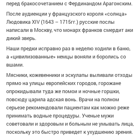
перед бракосочетанием с Фердинандом Арагонским.
После аудиенции у французского короля «солнца»
Людовика XIV (1643 – 1715гг.) русские послы
написали в Москву, что монарх франков смердит аки
дикий зверь.
Наши предки исправно раз в неделю ходили в баню,
а «цивилизованные» немцы воняли и боролись со
вшами.
Мясники, кожевенники и эскулапы выливали отходы
прямо на улицы европейских городов, горожане
опрокидывали туда же помои и ночные горшки,
повсюду царила адская вонь. Врачи на полном
серьезе рекомендовали пациентам как можно реже
принимать водные процедуры. Ученые мужи
советовали и здоровым и больным не умывать лица,
поскольку это быстро приведет к ухудшению зрения.