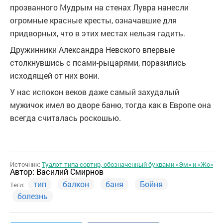
прозванного Мудрым на стенах Лувра нанесли
огромные красные кресты, означавшие для
придворных, что в этих местах нельзя гадить.
Дружинники Александра Невского впервые
столкнувшись с псами-рыцарями, поразились
исходящей от них вони.
У нас испокон веков даже самый захудалый
мужичок имел во дворе баню, тогда как в Европе она
всегда считалась роскошью.
Источник:
Туалэт типа сортир, обозначенный буквами «Эм» и «Жо»
Автор:
Василий Смирнов
тип
балкон
баня
Бойня
Теги:
болезнь