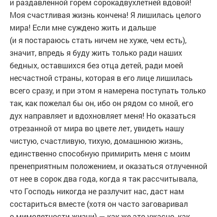
и раздавленной горем сорокадвухлетней вдовой!
Моя счастливая жизнь кончена! Я лишилась целого
мира! Если мне суждено жить и дальше
(и я постараюсь стать ничем не хуже, чем есть),
значит, впредь я буду жить только ради наших
бедных, оставшихся без отца детей, ради моей
несчастной страны, которая в его лице лишилась
всего сразу, и при этом я намерена поступать только
так, как пожелал бы он, ибо он рядом со мной, его
дух направляет и вдохновляет меня! Но оказаться
отрезанной от мира во цвете лет, увидеть нашу
чистую, счастливую, тихую, домашнюю жизнь,
единственно способную примирить меня с моим
пренеприятным положением, и оказаться отлученной
от нее в сорок два года, когда я так рассчитывала,
что Господь никогда не разлучит нас, даст нам
состариться вместе (хотя он часто заговаривал
о мимолетности жизни) — как же это ужасно, как