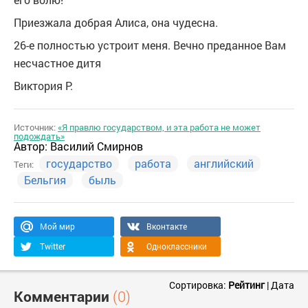
Приезжала добрая Алиса, она чудесна.
26-е полностью устроит меня. Вечно преданное Вам
несчастное дитя
Виктория Р.
Источник:
«Я правлю государством, и эта работа не может
подождать»
Автор:
Василий Смирнов
государство
работа
английский
Теги:
Бельгия
быль
Мой мир
Вконтакте
Twitter
Одноклассники
Сортировка:
Рейтинг
|
Дата
Комментарии
(0)