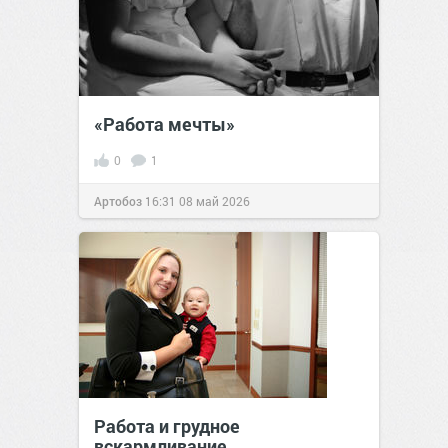
«Работа мечты»
0
1
Артобоз
16:31
08 май 2026
Работа и грудное
вскармливание