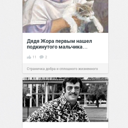
Дядя Жора первым нашел
подкинутого мальчика…
11
2
Страничка добра и сплошного жизненного
позитива!
18:06
07 мар 2024