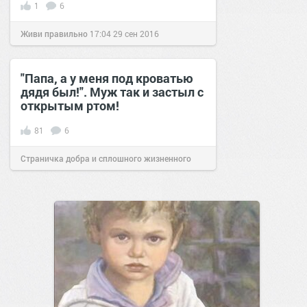
1
6
Живи правильно
17:04
29 сен 2016
"Папа, а у меня под кроватью
дядя был!". Муж так и застыл с
открытым ртом!
81
6
Страничка добра и сплошного жизненного
позитива!
16:24
05 авг 2019