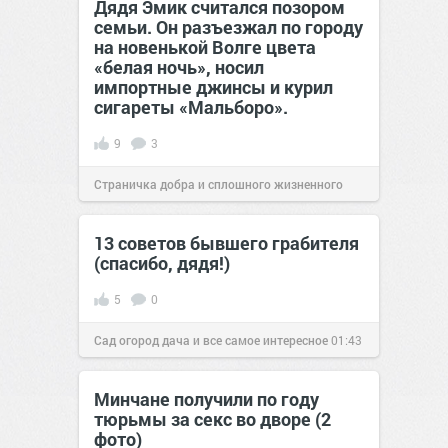
Дядя Эмик считался позором
семьи. Он разъезжал по городу
на новенькой Волге цвета
«белая ночь», носил
импортные джинсы и курил
сигареты «Мальборо».
9
3
Страничка добра и сплошного жизненного
позитива!
23:02
26 июл 2023
13 советов бывшего грабителя
(спасибо, дядя!)
5
0
Сад огород дача и все самое интересное
01:43
18 сен 2018
Минчане получили по году
тюрьмы за секс во дворе (2
фото)