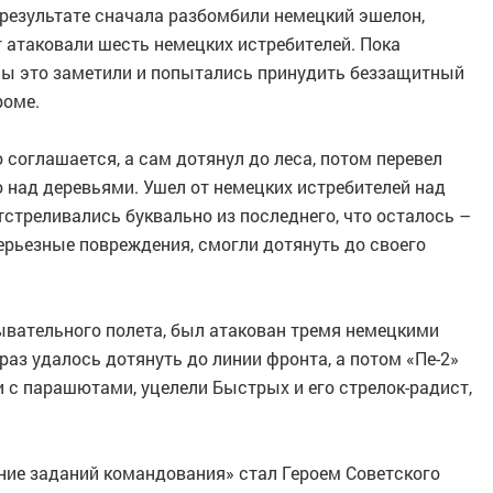
 результате сначала разбомбили немецкий эшелон,
 атаковали шесть немецких истребителей. Пока
цы это заметили и попытались принудить беззащитный
роме.
 соглашается, а сам дотянул до леса, потом перевел
о над деревьями. Ушел от немецких истребителей над
тстреливались буквально из последнего, что осталось –
ерьезные повреждения, смогли дотянуть до своего
ывательного полета, был атакован тремя немецкими
раз удалось дотянуть до линии фронта, а потом «Пе-2»
 с парашютами, уцелели Быстрых и его стрелок-радист,
ение заданий командования» стал Героем Советского