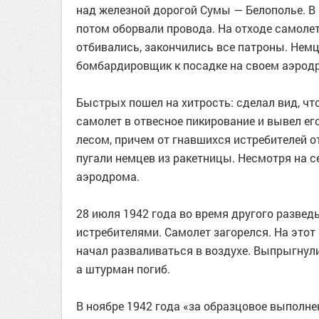
над железной дорогой Сумы — Белополье. В
потом оборвали провода. На отходе самолет
отбивались, закончились все патроны. Нем
бомбардировщик к посадке на своем аэрод
Быстрых пошел на хитрость: сделал вид, что
самолет в отвесное пикирование и вывел ег
лесом, причем от гнавшихся истребителей о
пугали немцев из ракетницы. Несмотря на с
аэродрома.
28 июля 1942 года во время другого развед
истребителями. Самолет загорелся. На этот 
начал разваливаться в воздухе. Выпрыгнули
а штурман погиб.
В ноябре 1942 года «за образцовое выполн