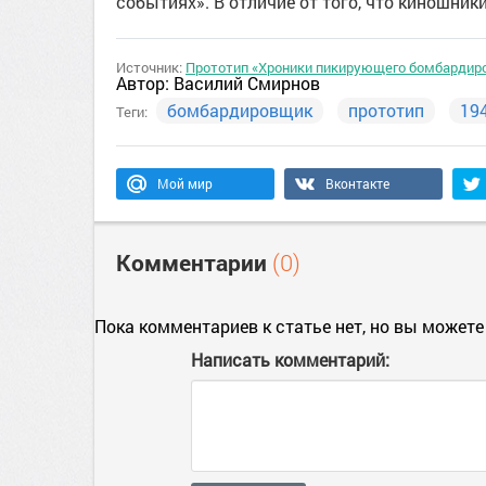
событиях». В отличие от того, что киношник
Источник:
Прототип «Хроники пикирующего бомбардир
Автор:
Василий Смирнов
бомбардировщик
прототип
19
Теги:
Мой мир
Вконтакте
Комментарии
(0)
Пока комментариев к статье нет, но вы можете
Написать комментарий: