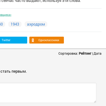
и сейчас часто выдают, используя эти слова.
овщика»
40
1943
аэродром
Twitter
Одноклассники
Сортировка:
Рейтинг
|
Дата
 стать первым.