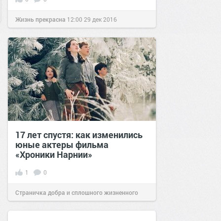
Жизнь прекрасна
12:00
29 дек 2016
17 лет спустя: как изменились
юные актеры фильма
«Хроники Нарнии»
1
0
Страничка добра и сплошного жизненного
позитива!
19:21
24 янв 2022