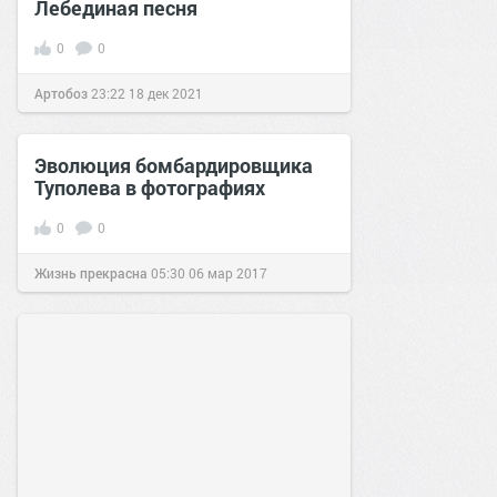
Лебединая песня
0
0
Артобоз
23:22
18 дек 2021
Эволюция бомбардировщика
Туполева в фотографиях
0
0
Жизнь прекрасна
05:30
06 мар 2017