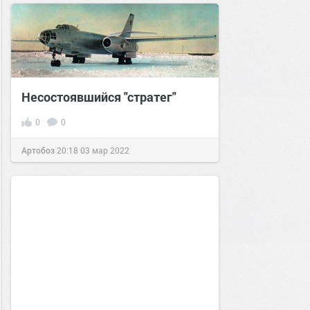
Несостоявшийся "стратег"
0
0
Артобоз
20:18
03 мар 2022