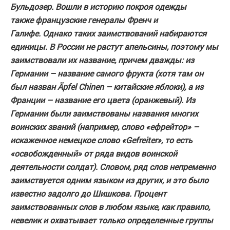
Бульдозер. Вошли в историю покроя одежды
также французские генералы Френч и
Галифе. Однако таких заимствований набираются
единицы. В России не растут апельсины, поэтому мы
заимствовали их название, причем дважды: из
Германии – название самого фрукта (хотя там он
был назван Äpfel Chinen – китайские яблоки), а из
Франции – название его цвета (оранжевый). Из
Германии были заимствованы названия многих
воинских званий (например, слово «ефрейтор» –
искаженное немецкое слово «Gefreiter», то есть
«освобожденный» от ряда видов воинской
деятельности солдат). Словом, ряд слов непременно
заимствуется одним языком из других, и это было
известно задолго до Шишкова. Процент
заимствованных слов в любом языке, как правило,
невелик и охватывает только определенные группы