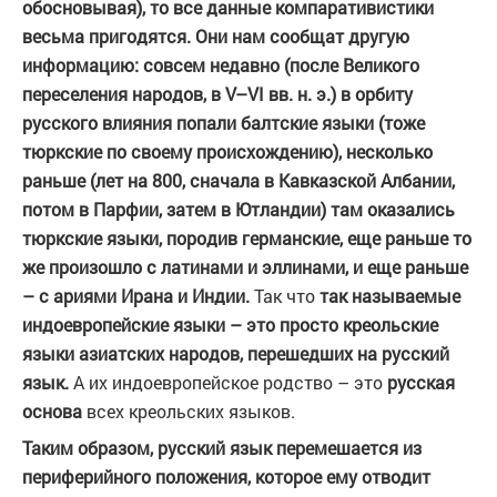
обосновывая), то все данные компаративистики
весьма пригодятся. Они нам сообщат другую
информацию: совсем недавно (после Великого
переселения народов, в V–VI вв. н. э.) в орбиту
русского влияния попали балтские языки (тоже
тюркские по своему происхождению), несколько
раньше (лет на 800, сначала в Кавказской Албании,
потом в Парфии, затем в Ютландии) там оказались
тюркские языки, породив германские, еще раньше то
же произошло с латинами и эллинами, и еще раньше
– с ариями Ирана и Индии.
Так что
так называемые
индоевропейские языки – это просто креольские
языки азиатских народов, перешедших на русский
язык.
А их индоевропейское родство – это
русская
основа
всех креольских языков.
Таким образом, русский язык перемешается из
периферийного положения, которое ему отводит