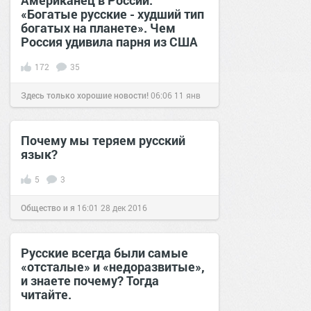
Американец в России:
«Богатые русские - худший тип
богатых на планете». Чем
Россия удивила парня из США
172
35
Здесь только хорошие новости!
06:06
11 янв
2021
Почему мы теряем русский
язык?
5
3
Общество и я
16:01
28 дек 2016
Русские всегда были самые
«отсталые» и «недоразвитые»,
и знаете почему? Тогда
читайте.