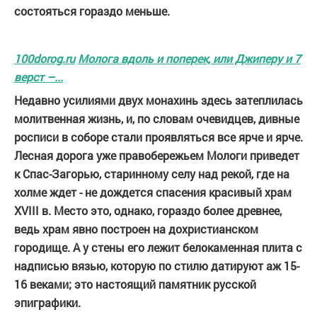
состояться гораздо меньше.
100dorog.ru
Молога вдоль и поперек, или Джиперу и 7
верст –...
Недавно усилиями двух монахинь здесь затеплилась
молитвенная жизнь, и, по словам очевидцев, дивные
росписи в соборе стали проявляться все ярче и ярче.
Лесная дорога уже правобережьем Мологи приведет
к Спас-Загорью, старинному селу над рекой, где на
холме ждет - не дождется спасения красивый храм
XVIII в. Место это, однако, гораздо более древнее,
ведь храм явно построен на дохристианском
городище. А у стены его лежит белокаменная плита с
надписью вязью, которую по стилю датируют аж 15-
16 веками; это настоящий памятник русской
эпиграфики.