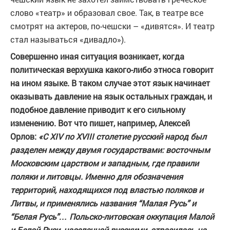
слово «театр» и образовал свое. Так, в театре все
смотрят на актеров, по-чешски – «дивятся». И театр
стал называться «дивадло»).
Совершенно иная ситуация возникает, когда
политическая верхушка какого-либо этноса говорит
на ином языке. В таком случае этот язык начинает
оказывать давление на язык остальных граждан, и
подобное давление приводит к его сильному
изменению. Вот что пишет, например, Алексей
Орлов:
«С XIV по XVIII столетие русский народ был
разделен между двумя государствами: восточным
Московским царством и западным, где правили
поляки и литовцы. Именно для обозначения
территорий, находящихся под властью поляков и
Литвы, и применялись названия “Малая Русь” и
“Белая Русь”… Польско-литовская оккупация Малой
и Белой Руси, населенной русскими, отразилась на