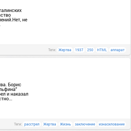
талинских
вство
ений.Нет, не
.
Теги:
Жертва
1937
250
HTML
аппарат
тва. Борис
льфина"
ел и наказал
тно...
Теги:
расстрел
Жертва
Жизнь
заключение
изнасилование