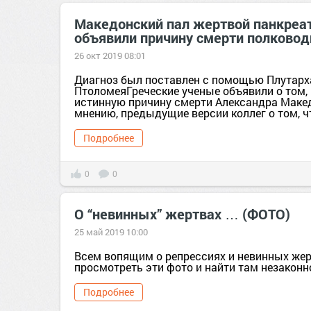
Македонский пал жертвой панкреа
объявили причину смерти полковод
26 окт 2019 08:01
Диагноз был поставлен с помощью Плутарх
ПтоломеяГреческие ученые объявили о том,
истинную причину смерти Александра Макед
мнению, предыдущие версии коллег о том, чт
Подробнее
0
0
О “невинных” жертвах … (ФОТО)
25 май 2019 10:00
Всем вопящим о репрессиях и невинных же
просмотреть эти фото и найти там незаконн
Подробнее