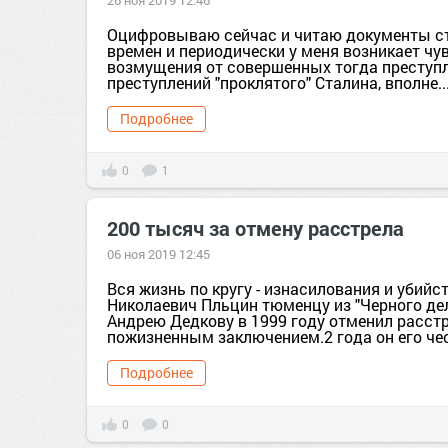
26 ноя 2019 12:46
Оцифровываю сейчас и читаю документы с
времен и периодически у меня возникает чу
возмущения от совершенных тогда преступл
преступлений "проклятого" Сталина, вполне..
Подробнее
0
1
200 тысяч за отмену расстрела
06 ноя 2019 12:45
Вся жизнь по кругу - изнасилования и убийс
Николаевич Пльцин тюменцу из "Черного де
Андрею Дедкову в 1999 году отменил расстр
пожизненным заключением.2 года он его чес
Подробнее
0
0