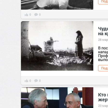
Под
0
0
Чуд
на к
28 мар
В по
напа
Проф
выпол
Под
0
0
Кто
жер
23 мар