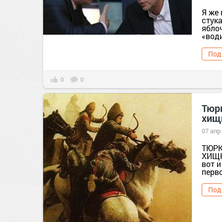
Я же 
стук
ябло
«води
Под
0
0
Тюрк
хищ
07 апр
ТЮРК
ХИЩН
вот и
перво
Под