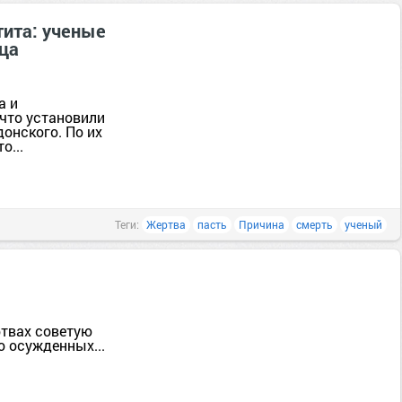
тита: ученые
ца
а и
 что установили
онского. По их
о...
Теги:
Жертва
пасть
Причина
смерть
ученый
ртвах советую
о осужденных...