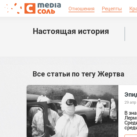
Отношения
Рецепты
Кр
Настоящая история
Все статьи по тегу
Жертва
Эпи
29 апр
В зн
Лерм
Среди
среди