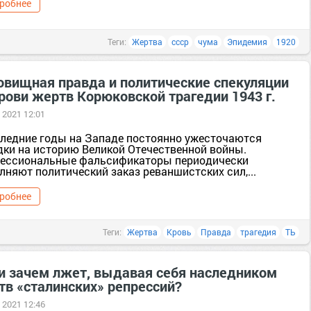
робнее
Теги:
Жертва
ссср
чума
Эпидемия
1920
овищная правда и политические спекуляции
рови жертв Корюковской трагедии 1943 г.
 2021 12:01
следние годы на Западе постоянно ужесточаются
дки на историю Великой Отечественной войны.
ессиональные фальсификаторы периодически
няют политический заказ реваншистских сил,...
робнее
Теги:
Жертва
Кровь
Правда
трагедия
ТЬ
 и зачем лжет, выдавая себя наследником
тв «сталинских» репрессий?
 2021 12:46