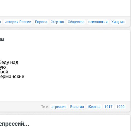
я
история России
Европа
Жертва
Общество
психология
Хищник
ва
беду над
вую
твой
 германские
Теги:
агрессия
Бельгия
Жертва
1917
1920
прессий...