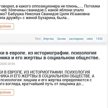
говорил, в какого оппозиционера не плюнь,..... Потомки
ачей: Млечины-сванидзе.С какой яблони упало
чко? Бабушка Николая Сванидзе Циля Исааковна
ла дружбу» с женой Бухарина, была...
робнее
Теги:
Жертва
Зачем
наследник
себя
1930
и в европе. из историографии. психология
ника и его жертвы в социальном обществе.
 2020 20:55
И В ЕВРОПЕ. ИЗ ИСТОРИОГРАФИИ. ПСИХОЛОГИЯ
ИКА И ЕГО ЖЕРТВЫ В СОЦИАЛЬНОМ ОБЩЕСТВЕ. А
 психология: хищник и его жертва определяются с
го взгляда, кратчайший путь от хищника до...
робнее