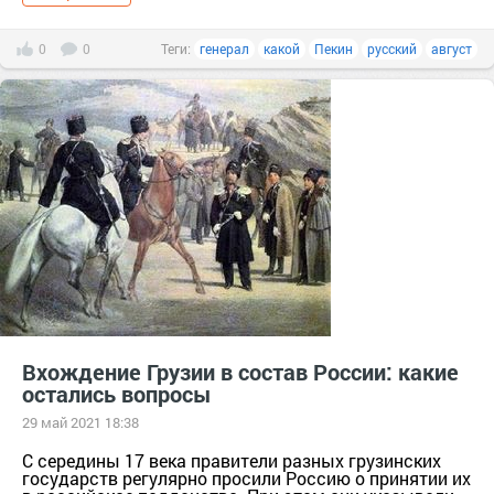
0
0
Теги:
генерал
какой
Пекин
русский
август
Вхождение Грузии в состав России: какие
остались вопросы
29 май 2021 18:38
С середины 17 века правители разных грузинских
государств регулярно просили Россию о принятии их