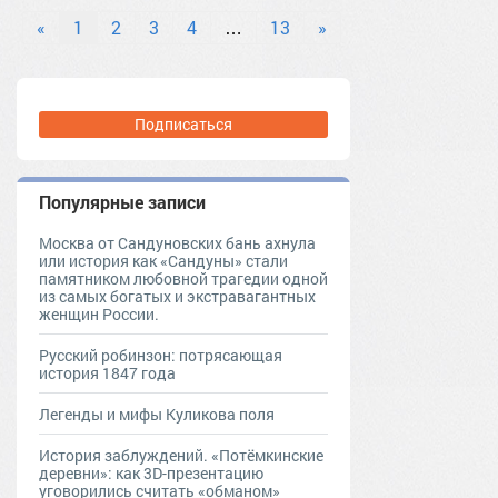
«
1
2
3
4
…
13
»
Подписаться
Популярные записи
Москва от Сандуновских бань ахнула
или история как «Сандуны» стали
памятником любовной трагедии одной
из самых богатых и экстравагантных
женщин России.
Русский робинзон: потрясающая
история 1847 года
Легенды и мифы Куликова поля
История заблуждений. «Потёмкинские
деревни»: как 3D-презентацию
уговорились считать «обманом»