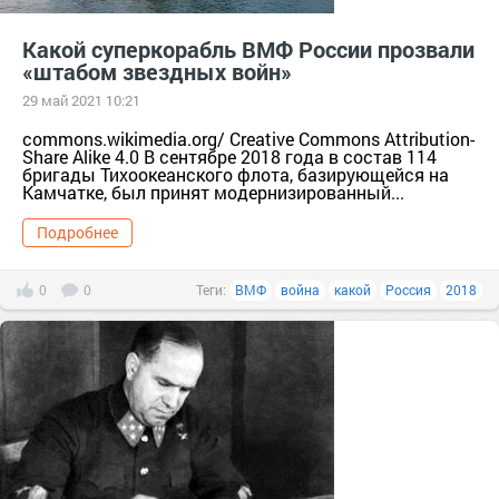
Какой суперкорабль ВМФ России прозвали
«штабом звездных войн»
29 май 2021 10:21
commons.wikimedia.org/ Creative Commons Attribution-
Share Alike 4.0 В сентябре 2018 года в состав 114
бригады Тихоокеанского флота, базирующейся на
Камчатке, был принят модернизированный...
Подробнее
0
0
Теги:
ВМФ
война
какой
Россия
2018