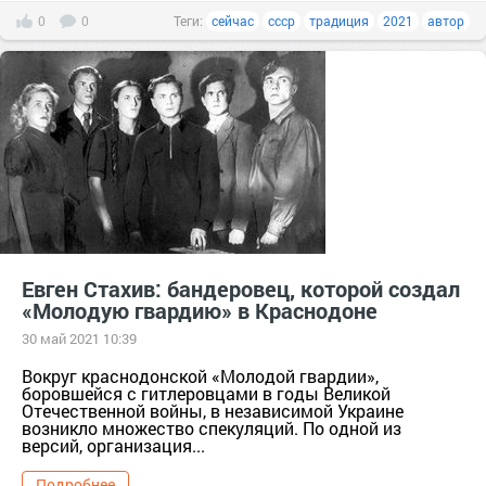
0
0
Теги:
сейчас
ссср
традиция
2021
автор
Евген Стахив: бандеровец, которой создал
«Молодую гвардию» в Краснодоне
30 май 2021 10:39
Вокруг краснодонской «Молодой гвардии»,
боровшейся с гитлеровцами в годы Великой
Отечественной войны, в независимой Украине
возникло множество спекуляций. По одной из
версий, организация...
Подробнее