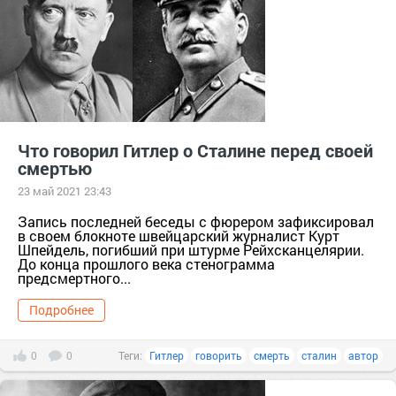
Что говорил Гитлер о Сталине перед своей
смертью
23 май 2021 23:43
Запись последней беседы с фюрером зафиксировал
в своем блокноте швейцарский журналист Курт
Шпейдель, погибший при штурме Рейхсканцелярии.
До конца прошлого века стенограмма
предсмертного...
Подробнее
0
0
Теги:
Гитлер
говорить
смерть
сталин
автор