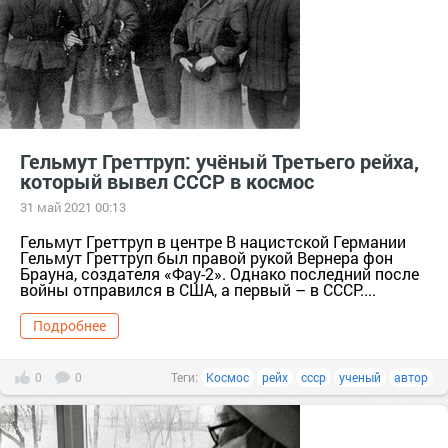
Гельмут Греттруп: учёный Третьего рейха,
который вывел СССР в космос
31 май 2021 00:13
Гельмут Греттруп в центре В нацистской Германии
Гельмут Греттруп был правой рукой Вернера фон
Брауна, создателя «Фау-2». Однако последний после
войны отправился в США, а первый – в СССР....
Подробнее
0
0
Теги:
Космос
рейх
ссср
ученый
автор