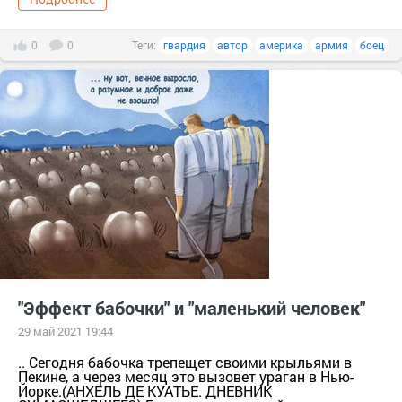
0
0
Теги:
гвардия
автор
америка
армия
боец
"Эффект бабочки" и "маленький человек"
29 май 2021 19:44
.. Сегодня бабочка трепещет своими крыльями в
Пекине, а через месяц это вызовет ураган в Нью-
Йорке.(АНХЕЛЬ ДЕ КУАТЬЕ. ДНЕВНИК