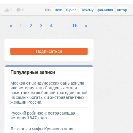
0
0
Теги:
Жук
Жуков
Почему
фамилия
автор
«
1
2
3
4
…
16
»
Подписаться
Популярные записи
Москва от Сандуновских бань ахнула
или история как «Сандуны» стали
памятником любовной трагедии одной
из самых богатых и экстравагантных
женщин России.
Русский робинзон: потрясающая
история 1847 года
Легенды и мифы Куликова поля