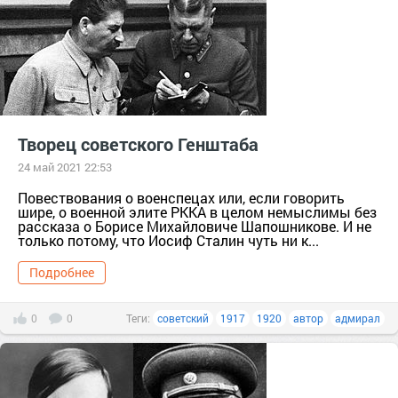
Творец советского Генштаба
24 май 2021 22:53
Повествования о военспецах или, если говорить
шире, о военной элите РККА в целом немыслимы без
рассказа о Борисе Михайловиче Шапошникове. И не
только потому, что Иосиф Сталин чуть ни к...
Подробнее
0
0
Теги:
советский
1917
1920
автор
адмирал