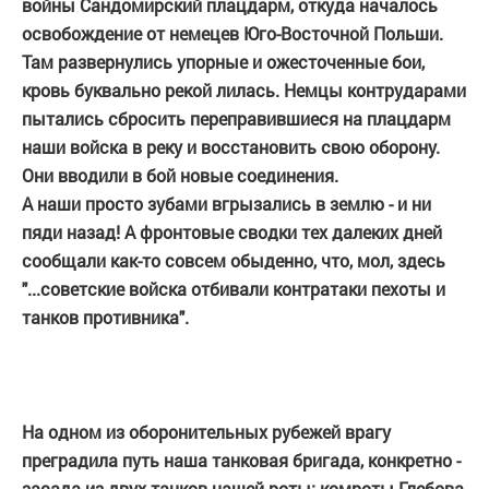
войны Сандомирский плацдарм, откуда началось
освобождение от немецев Юго-Восточной Польши.
Там развернулись упорные и ожесточенные бои,
кровь буквально рекой лилась. Немцы контрударами
пытались сбросить переправившиеся на плацдарм
наши войска в реку и восстановить свою оборону.
Они вводили в бой новые соединения.
А наши просто зубами вгрызались в землю - и ни
пяди назад! А фронтовые сводки тех далеких дней
сообщали как-то совсем обыденно, что, мол, здесь
"...советские войска отбивали контратаки пехоты и
танков противника".
На одном из оборонительных рубежей врагу
преградила путь наша танковая бригада, конкретно -
засада из двух танков нашей роты: комроты Глебова