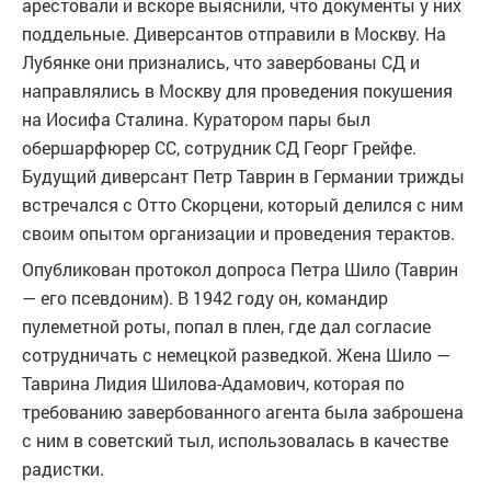
арестовали и вскоре выяснили, что документы у них
поддельные. Диверсантов отправили в Москву. На
Лубянке они признались, что завербованы СД и
направлялись в Москву для проведения покушения
на Иосифа Сталина. Куратором пары был
обершарфюрер СС, сотрудник СД Георг Грейфе.
Будущий диверсант Петр Таврин в Германии трижды
встречался с Отто Скорцени, который делился с ним
своим опытом организации и проведения терактов.
Опубликован протокол допроса Петра Шило (Таврин
— его псевдоним). В 1942 году он, командир
пулеметной роты, попал в плен, где дал согласие
сотрудничать с немецкой разведкой. Жена Шило —
Таврина Лидия Шилова-Адамович, которая по
требованию завербованного агента была заброшена
с ним в советский тыл, использовалась в качестве
радистки.