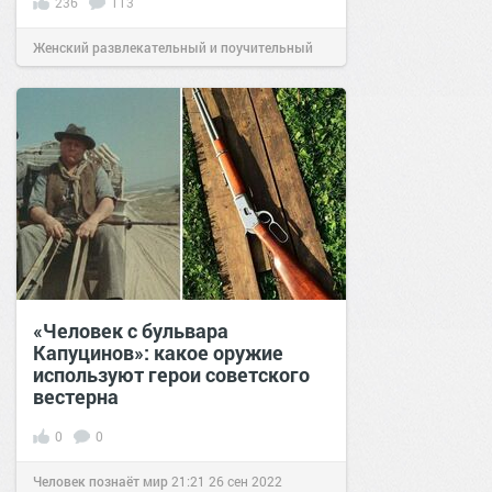
236
113
Женский развлекательный и поучительный
сайт.
17:06
25 мар 2020
«Человек с бульвара
Капуцинов»: какое оружие
используют герои советского
вестерна
0
0
Человек познаёт мир
21:21
26 сен 2022