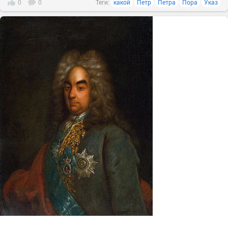
0
0
Теги:
какой
Петр
Петра
Пора
Указ