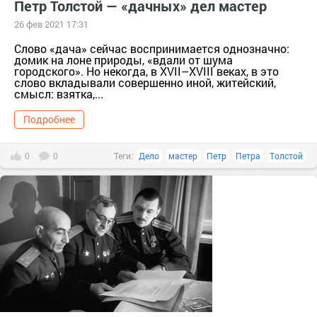
Петр Толстой — «дачных» дел мастер
26 фев 2021 17:31
Слово «дача» сейчас воспринимается однозначно:
домик на лоне природы, «вдали от шума
городского». Но некогда, в XVII–XVIII веках, в это
слово вкладывали совершенно иной, житейский,
смысл: взятка,...
Подробнее
0
0
Теги:
Дело
мастер
Петр
Петра
Толстой