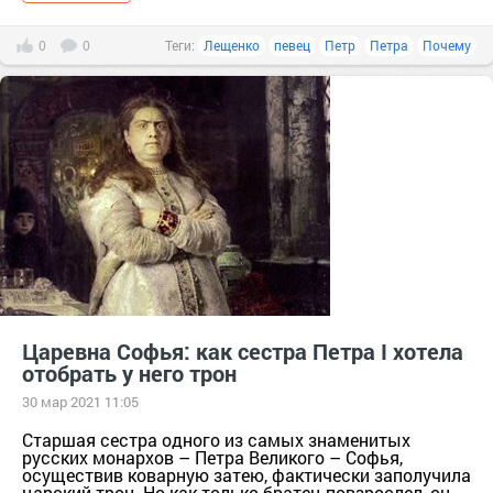
0
0
Теги:
Лещенко
певец
Петр
Петра
Почему
Царевна Софья: как сестра Петра I хотела
отобрать у него трон
30 мар 2021 11:05
Старшая сестра одного из самых знаменитых
русских монархов – Петра Великого – Софья,
осуществив коварную затею, фактически заполучила
царский трон. Но как только братец повзрослел, он