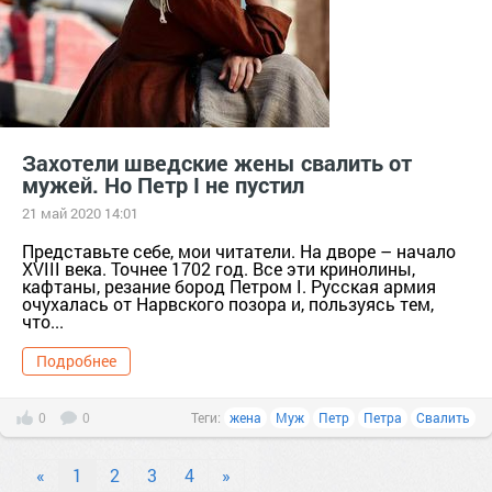
Захотели шведские жены свалить от
мужей. Но Петр I не пустил
21 май 2020 14:01
Представьте себе, мои читатели. На дворе – начало
XVIII века. Точнее 1702 год. Все эти кринолины,
кафтаны, резание бород Петром I. Русская армия
очухалась от Нарвского позора и, пользуясь тем,
что...
Подробнее
0
0
Теги:
жена
Муж
Петр
Петра
Свалить
«
1
2
3
4
»