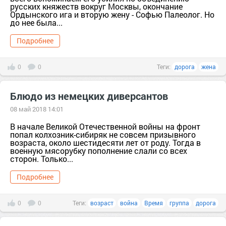
русских княжеств вокруг Москвы, окончание
Ордынского ига и вторую жену - Софью Палеолог. Но
до нее была...
Подробнее
0
0
Теги:
дорога
жена
Блюдо из немецких диверсантов
08 май 2018 14:01
В начале Великой Отечественной войны на фронт
попал колхозник-сибиряк не совсем призывного
возраста, около шестидесяти лет от роду. Тогда в
военную мясорубку пополнение слали со всех
сторон. Только...
Подробнее
0
0
Теги:
возраст
война
Время
группа
дорога