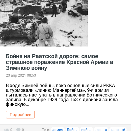
Бойня на Раатской дороге: самое
страшное поражение Красной Армии в
Зимнюю войну
23 апр 2021 08:53
В ходе Зимней войны, пока основные силы РККА
штурмовали «линию Маннергейма», 9-я армия
пыталась наступать в направлении Ботнического
залива. В декабре 1939 года 163-я дивизия заняла
финскую...
Подробнее
0
0
Теги:
армия
Бойня
война
дорога
красный