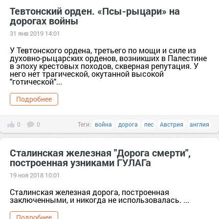
Тевтонский орден. «Псы-рыцари» на
дорогах войны
31 янв 2019 14:01
У Тевтонского ордена, третьего по мощи и силе из
духовно-рыцарских орденов, возникших в Палестине
в эпоху крестовых походов, скверная репутация. У
него нет трагической, окутанной высокой
"готической"...
Подробнее
0
0
Теги:
война
дорога
пес
Австрия
англия
Сталинская железная "Дорога смерти",
построенная узниками ГУЛАГа
19 ноя 2018 10:01
Сталинская железная дорога, построенная
заключенными, и никогда не использовалась. ...
Подробнее