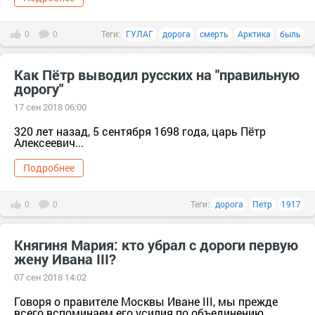
0
0
Теги:
ГУЛАГ
дорога
смерть
Арктика
быль
Как Пётр выводил русских на "правильную
дорогу"
17 сен 2018 06:00
320 лет назад, 5 сентября 1698 года, царь Пётр
Алексеевич...
Подробнее
0
0
Теги:
дорога
Петр
1917
Княгиня Мария: кто убрал с дороги первую
жену Ивана III?
07 сен 2018 14:02
Говоря о правителе Москвы Иване III, мы прежде
всего вспоминаем его усилия по объединению