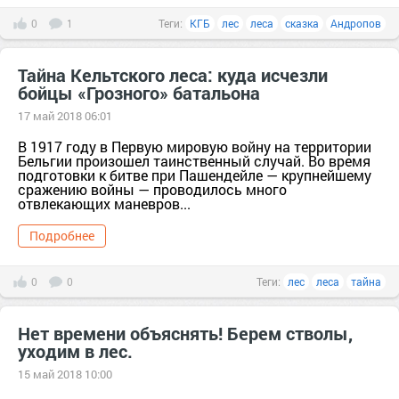
0
1
Теги:
КГБ
лес
леса
сказка
Андропов
Тайна Кельтского леса: куда исчезли
бойцы «Грозного» батальона
17 май 2018 06:01
В 1917 году в Первую мировую войну на территории
Бельгии произошел таинственный случай. Во время
подготовки к битве при Пашендейле — крупнейшему
сражению войны — проводилось много
отвлекающих маневров...
Подробнее
0
0
Теги:
лес
леса
тайна
Нет времени объяснять! Берем стволы,
уходим в лес.
15 май 2018 10:00