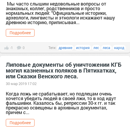
Мы часто слышим недовольные вопросы от
знакомых, коллег, родственников и просто
нормальных людей: "Официальные историки,
археологи, лингвисты и этнологи искажают нашу
древнюю историю, приписывая...
Подробнее
-1
0
Теги:
древние
история
лес
леса
народ
Липовые документы об уничтожении КГБ
могил казненных поляков в Пятихатках,
или Сказки Венского леса.
30 мар 2019 17:02
Когда ложь не срабатывает, но подлецам очень
хочется убедить людей в своей лжи, то в ход идут
фальшивки. Казалось бы, репрессии 30-х гг. и так
прекрасно освещены в архивных документах,
причем с...
Подробнее