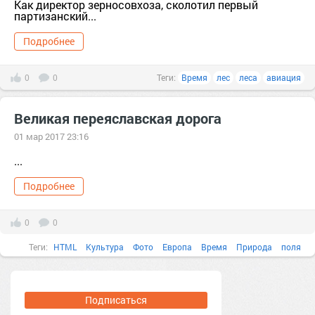
Как директор зерносовхоза, сколотил первый
партизанский...
Подробнее
0
0
Теги:
Время
лес
леса
авиация
Великая переяславская дорога
01 мар 2017 23:16
...
Подробнее
0
0
Теги:
HTML
Культура
Фото
Европа
Время
Природа
поля
храмы
зима
история России
Великая Переяславская дорога
дорога
леса
лыжный поход
села
старые деревни
Подписаться