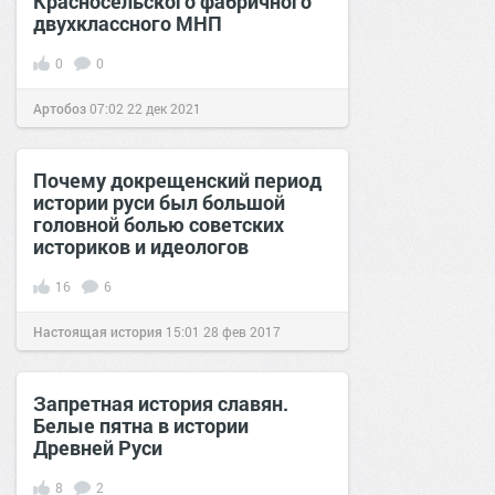
Красносельского фабричного
двухклассного МНП
0
0
Артобоз
07:02
22 дек 2021
Почему докрещенский период
истории руси был большой
головной болью советских
историков и идеологов
16
6
Настоящая история
15:01
28 фев 2017
Запретная история славян.
Белые пятна в истории
Древней Руси
8
2