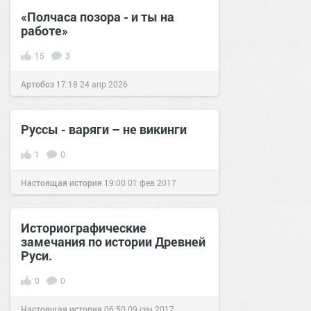
«Полчаса позора - и ты на
работе»
15
3
Артобоз
17:18
24 апр 2026
Руссы - варяги – не викинги
1
0
Настоящая история
19:00
01 фев 2017
Историографические
замечания по истории Древней
Руси.
0
0
Настоящая история
06:50
09 сен 2017