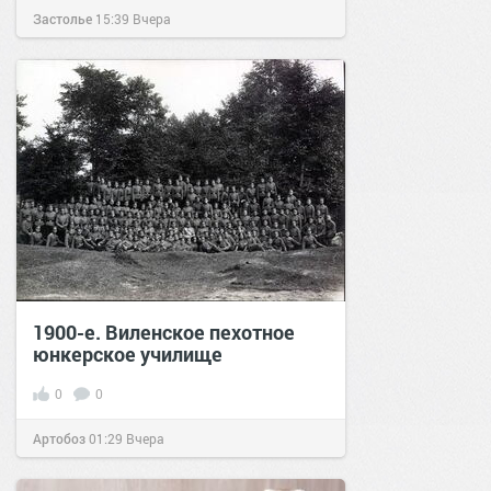
Застолье
15:39
Вчера
1900-е. Виленское пехотное
юнкерское училище
0
0
Артобоз
01:29
Вчера