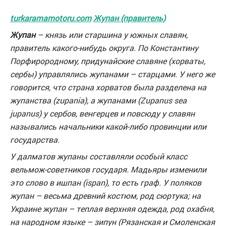
turkaramamotoru.com
Жупан (правитель)
Жупан
– князь или старшина у южных славян,
правитель какого-нибудь округа. По Константину
Порфирородному, придунайские славяне (хорваты,
сербы) управлялись жупанами – старцами. У него же
говорится, что страна хорватов была разделена на
жупанства (zupania), а жупанами (Zupanus sea
jupanus) у сербов, венгерцев и повсюду у славян
назывались начальники какой-либо провинции или
государства.
У далматов жупаны составляли особый класс
вельмож-советников государя. Мадьяры изменили
это слово в ишпан (ispan), то есть граф. У поляков
жупан – весьма древний костюм, род сюртука; на
Украине жупан – теплая верхняя одежда, род охабня,
на народном языке – зипун (Рязанская и Смоленская