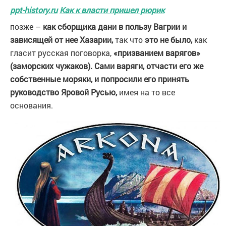
ppt-history.ru
Как к власти пришел рюрик
позже –
как сборщика дани в пользу Вагрии и
зависящей от нее Хазарии,
так что
это не было,
как
гласит русская поговорка,
«призванием варягов»
(заморских чужаков).
Сами варяги, отчасти его же
собственные моряки, и попросили его принять
руководство Яровой Русью,
имея на то все
основания.