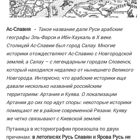
Ас-Славия -
Такое название дали Руси арабские
географы Эль-Фарси и Ибн-Хаукаль в X веке.
Столицей Ас-Славии был город Салау. Многие
историки отождествляют Ас-Славию с Новгородской
землей, а Салау – с легендарным городом Словенск,
который находился недалеко от нынешнего Великого
Новгорода. Интересно, что арабские историки еще
давали несколько названий российским
территориям: Артания и Куява. О локализации
Артании до сих пор идут споры: некоторые историки
помещают ее в районе современной Рязани. Куяву
же четко связывают с Киевской землей.
Путаница в историографии произошла по двум
причинам:
в летописях Русь Славян и Ярова Русь не